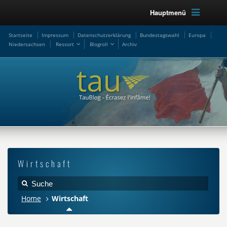
Hauptmenü
Startseite
Impressum
Datenschutzerklärung
Bundestagswahl
Europa
Niedersachsen
Ressort
Blogroll
Archiv
Wirtschaft
Home
Wirtschaft