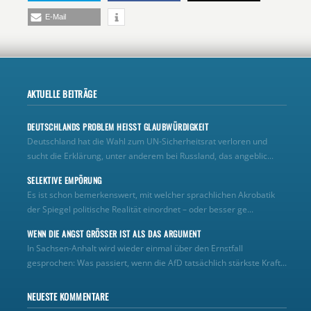
E-Mail
AKTUELLE BEITRÄGE
DEUTSCHLANDS PROBLEM HEISST GLAUBWÜRDIGKEIT
Deutschland hat die Wahl zum UN‑Sicherheitsrat verloren und
sucht die Erklärung, unter anderem bei Russland, das angeblic...
SELEKTIVE EMPÖRUNG
Es ist schon bemerkenswert, mit welcher sprachlichen Akrobatik
der Spiegel politische Realität einordnet – oder besser ge...
WENN DIE ANGST GRÖSSER IST ALS DAS ARGUMENT
In Sachsen-Anhalt wird wieder einmal über den Ernstfall
gesprochen: Was passiert, wenn die AfD tatsächlich stärkste Kraft...
NEUESTE KOMMENTARE