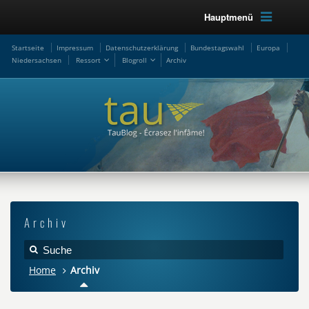
Hauptmenü
Startseite
Impressum
Datenschutzerklärung
Bundestagswahl
Europa
Niedersachsen
Ressort
Blogroll
Archiv
Archiv
Home
Archiv