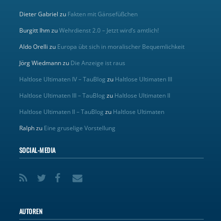
Dieter Gabriel
zu
Fakten mit Gänsefüßchen
Burgitt Ihm
zu
Wehrdienst 2.0 – Jetzt wird’s amtlich!
Aldo Orelli
zu
Europa übt sich in moralischer Bequemlichkeit
Jörg Wiedmann
zu
Die Anzeige ist raus
Haltlose Ultimaten IV – TauBlog
zu
Haltlose Ultimaten III
Haltlose Ultimaten III – TauBlog
zu
Haltlose Ultimaten II
Haltlose Ultimaten II – TauBlog
zu
Haltlose Ultimaten
Ralph
zu
Eine gruselige Vorstellung
SOCIAL-MEDIA
AUTOREN