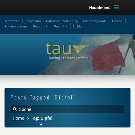
Hauptmenü
Startseite
Impressum
Datenschutzerklärung
Bundestagswahl
Europa
Niedersachsen
Ressort
Blogroll
Archiv
Posts Tagged 'Gipfel'
Home
Tag: Gipfel