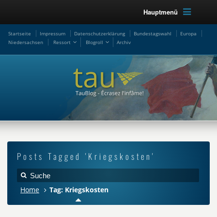
Hauptmenü
Startseite
Impressum
Datenschutzerklärung
Bundestagswahl
Europa
Niedersachsen
Ressort
Blogroll
Archiv
Posts Tagged 'Kriegskosten'
Home
Tag: Kriegskosten