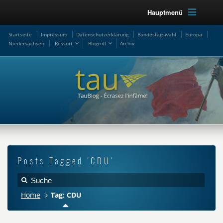
Hauptmenü
Startseite
Impressum
Datenschutzerklärung
Bundestagswahl
Europa
Niedersachsen
Ressort
Blogroll
Archiv
Posts Tagged 'CDU'
Home
Tag: CDU