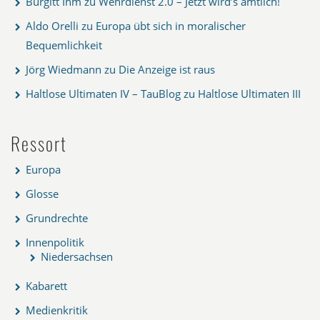
Burgitt Ihm
zu
Wehrdienst 2.0 – Jetzt wird’s amtlich!
Aldo Orelli
zu
Europa übt sich in moralischer
Bequemlichkeit
Jörg Wiedmann
zu
Die Anzeige ist raus
Haltlose Ultimaten IV – TauBlog
zu
Haltlose Ultimaten III
Ressort
Europa
Glosse
Grundrechte
Innenpolitik
Niedersachsen
Kabarett
Medienkritik