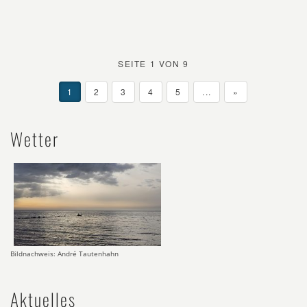
SEITE 1 VON 9
1
2
3
4
5
...
»
Wetter
Bildnachweis: André Tautenhahn
Aktuelles