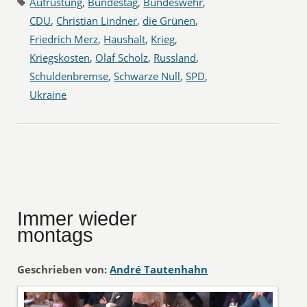
Aufrüstung
,
Bundestag
,
Bundeswehr
,
CDU
,
Christian Lindner
,
die Grünen
,
Friedrich Merz
,
Haushalt
,
Krieg
,
Kriegskosten
,
Olaf Scholz
,
Russland
,
Schuldenbremse
,
Schwarze Null
,
SPD
,
Ukraine
Immer wieder
montags
Geschrieben von:
André Tautenhahn