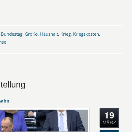
,
Bundestag
,
GroKo
,
Haushalt
,
Krieg
,
Kriegskosten
,
mse
tellung
hahn
19
MÄRZ