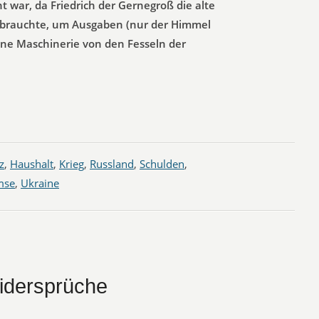
t war, da Friedrich der Gernegroß die alte
 brauchte, um Ausgaben (nur der Himmel
seine Maschinerie von den Fesseln der
z
,
Haushalt
,
Krieg
,
Russland
,
Schulden
,
mse
,
Ukraine
Widersprüche