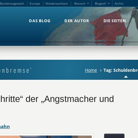
Bundestagswahl
Europa
Niedersachsen
Ressort
Blogroll
Archiv
Bundestagswahl
Europa
Niedersachsen
Ressort
Blogroll
Archiv
DAS BLOG
DER AUTOR
DIE SEITEN
DAS BLOG
DER AUTOR
DIE SEITEN
enbremse'
Home
Tag: Schuldenb
hritte“ der „Angstmacher und
hahn