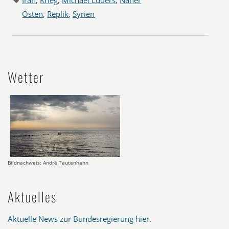
Iran
,
Krieg
,
Michael Lüders
,
Naher
Osten
,
Replik
,
Syrien
Wetter
Bildnachweis: André Tautenhahn
Aktuelles
Aktuelle News zur Bundesregierung hier
.