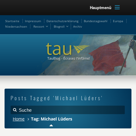
Hauptmenü
Startseite
Impressum
Datenschutzerklärung
Bundestagswahl
Europa
Niedersachsen
Ressort
Blogroll
Archiv
Posts Tagged 'Michael Lüders'
Home
Tag: Michael Lüders