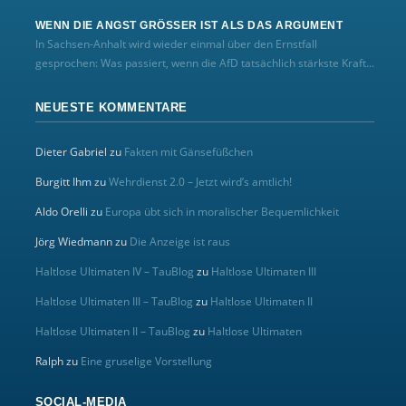
WENN DIE ANGST GRÖSSER IST ALS DAS ARGUMENT
In Sachsen-Anhalt wird wieder einmal über den Ernstfall
gesprochen: Was passiert, wenn die AfD tatsächlich stärkste Kraft...
NEUESTE KOMMENTARE
Dieter Gabriel
zu
Fakten mit Gänsefüßchen
Burgitt Ihm
zu
Wehrdienst 2.0 – Jetzt wird’s amtlich!
Aldo Orelli
zu
Europa übt sich in moralischer Bequemlichkeit
Jörg Wiedmann
zu
Die Anzeige ist raus
Haltlose Ultimaten IV – TauBlog
zu
Haltlose Ultimaten III
Haltlose Ultimaten III – TauBlog
zu
Haltlose Ultimaten II
Haltlose Ultimaten II – TauBlog
zu
Haltlose Ultimaten
Ralph
zu
Eine gruselige Vorstellung
SOCIAL-MEDIA