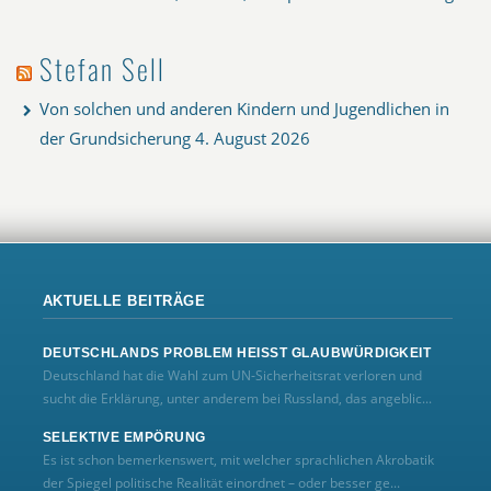
Stefan Sell
Von solchen und anderen Kindern und Jugendlichen in
der Grundsicherung
4. August 2026
AKTUELLE BEITRÄGE
DEUTSCHLANDS PROBLEM HEISST GLAUBWÜRDIGKEIT
Deutschland hat die Wahl zum UN‑Sicherheitsrat verloren und
sucht die Erklärung, unter anderem bei Russland, das angeblic...
SELEKTIVE EMPÖRUNG
Es ist schon bemerkenswert, mit welcher sprachlichen Akrobatik
der Spiegel politische Realität einordnet – oder besser ge...