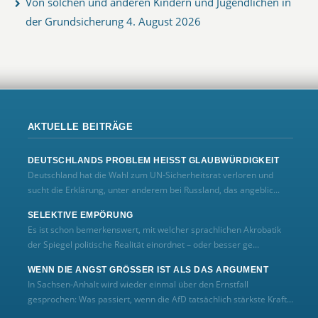
Von solchen und anderen Kindern und Jugendlichen in
der Grundsicherung
4. August 2026
AKTUELLE BEITRÄGE
DEUTSCHLANDS PROBLEM HEISST GLAUBWÜRDIGKEIT
Deutschland hat die Wahl zum UN‑Sicherheitsrat verloren und
sucht die Erklärung, unter anderem bei Russland, das angeblic...
SELEKTIVE EMPÖRUNG
Es ist schon bemerkenswert, mit welcher sprachlichen Akrobatik
der Spiegel politische Realität einordnet – oder besser ge...
WENN DIE ANGST GRÖSSER IST ALS DAS ARGUMENT
In Sachsen-Anhalt wird wieder einmal über den Ernstfall
gesprochen: Was passiert, wenn die AfD tatsächlich stärkste Kraft...