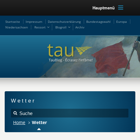
Hauptmenü
Startseite
Impressum
Datenschutzerklärung
Bundestagswahl
Europa
Niedersachsen
Ressort
Blogroll
Archiv
Wetter
Home
Wetter