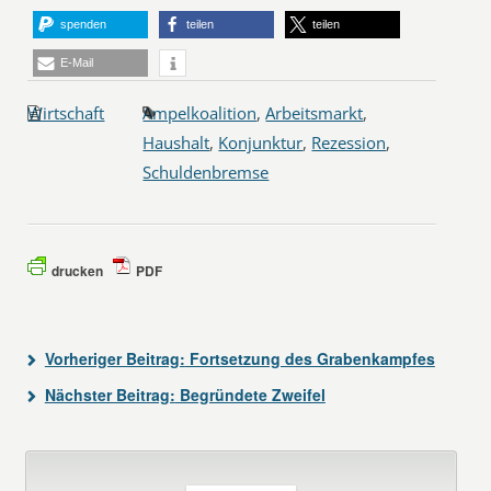
spenden
teilen
teilen
E-Mail
Wirtschaft
Ampelkoalition
,
Arbeitsmarkt
,
Haushalt
,
Konjunktur
,
Rezession
,
Schuldenbremse
drucken
PDF
Vorheriger Beitrag:
Fortsetzung des Grabenkampfes
Nächster Beitrag:
Begründete Zweifel