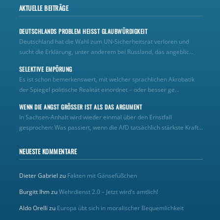
AKTUELLE BEITRÄGE
DEUTSCHLANDS PROBLEM HEISST GLAUBWÜRDIGKEIT
Deutschland hat die Wahl zum UN‑Sicherheitsrat verloren und
sucht die Erklärung, unter anderem bei Russland, das angeblic...
SELEKTIVE EMPÖRUNG
Es ist schon bemerkenswert, mit welcher sprachlichen Akrobatik
der Spiegel politische Realität einordnet – oder besser ge...
WENN DIE ANGST GRÖSSER IST ALS DAS ARGUMENT
In Sachsen-Anhalt wird wieder einmal über den Ernstfall
gesprochen: Was passiert, wenn die AfD tatsächlich stärkste Kraft...
NEUESTE KOMMENTARE
Dieter Gabriel
zu
Fakten mit Gänsefüßchen
Burgitt Ihm
zu
Wehrdienst 2.0 – Jetzt wird’s amtlich!
Aldo Orelli
zu
Europa übt sich in moralischer Bequemlichkeit