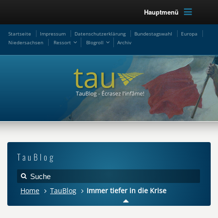
Hauptmenü
Startseite
Impressum
Datenschutzerklärung
Bundestagswahl
Europa
Niedersachsen
Ressort
Blogroll
Archiv
TauBlog
Home
TauBlog
Immer tiefer in die Krise