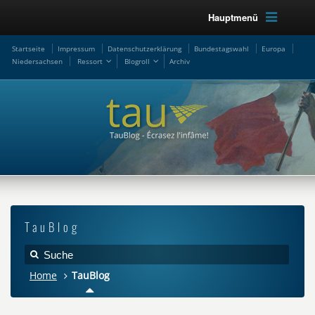
Hauptmenü
Startseite
Impressum
Datenschutzerklärung
Bundestagswahl
Europa
Niedersachsen
Ressort
Blogroll
Archiv
TauBlog
Home
TauBlog