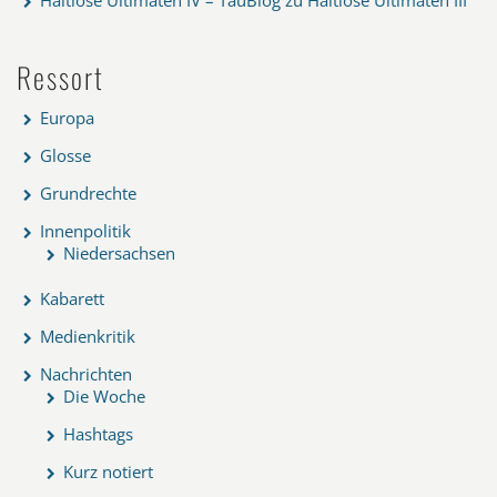
Haltlose Ultimaten IV – TauBlog
zu
Haltlose Ultimaten III
Ressort
Europa
Glosse
Grundrechte
Innenpolitik
Niedersachsen
Kabarett
Medienkritik
Nachrichten
Die Woche
Hashtags
Kurz notiert