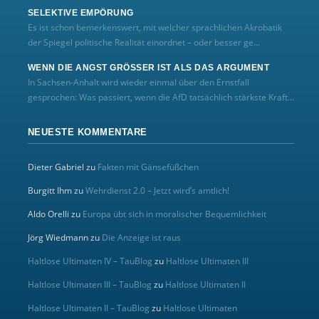
SELEKTIVE EMPÖRUNG
Es ist schon bemerkenswert, mit welcher sprachlichen Akrobatik
der Spiegel politische Realität einordnet – oder besser ge...
WENN DIE ANGST GRÖSSER IST ALS DAS ARGUMENT
In Sachsen-Anhalt wird wieder einmal über den Ernstfall
gesprochen: Was passiert, wenn die AfD tatsächlich stärkste Kraft...
NEUESTE KOMMENTARE
Dieter Gabriel
zu
Fakten mit Gänsefüßchen
Burgitt Ihm
zu
Wehrdienst 2.0 – Jetzt wird’s amtlich!
Aldo Orelli
zu
Europa übt sich in moralischer Bequemlichkeit
Jörg Wiedmann
zu
Die Anzeige ist raus
Haltlose Ultimaten IV – TauBlog
zu
Haltlose Ultimaten III
Haltlose Ultimaten III – TauBlog
zu
Haltlose Ultimaten II
Haltlose Ultimaten II – TauBlog
zu
Haltlose Ultimaten