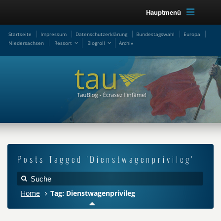
Hauptmenü
Startseite
Impressum
Datenschutzerklärung
Bundestagswahl
Europa
Niedersachsen
Ressort
Blogroll
Archiv
Posts Tagged 'Dienstwagenprivileg'
Home
Tag: Dienstwagenprivileg