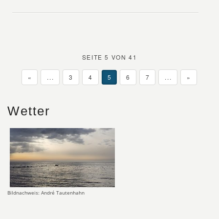
SEITE 5 VON 41
«
...
3
4
5
6
7
...
»
Wetter
Bildnachweis: André Tautenhahn