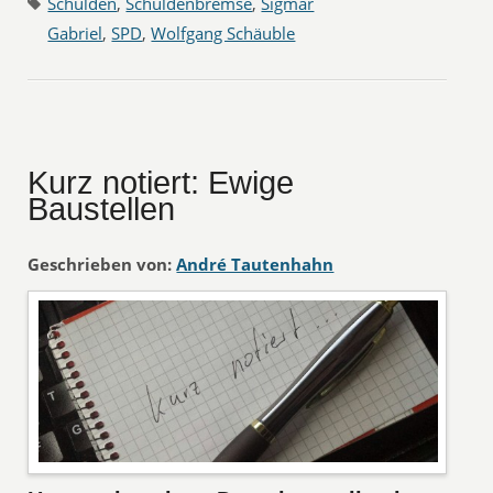
Schulden
,
Schuldenbremse
,
Sigmar
Gabriel
,
SPD
,
Wolfgang Schäuble
Kurz notiert: Ewige
Baustellen
Geschrieben von:
André Tautenhahn