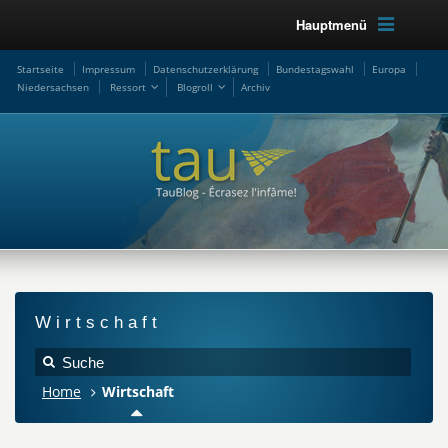
Hauptmenü
Startseite
Impressum
Datenschutzerklärung
Bundestagswahl
Europa
Niedersachsen
Ressort
Blogroll
Archiv
Wirtschaft
Home
Wirtschaft