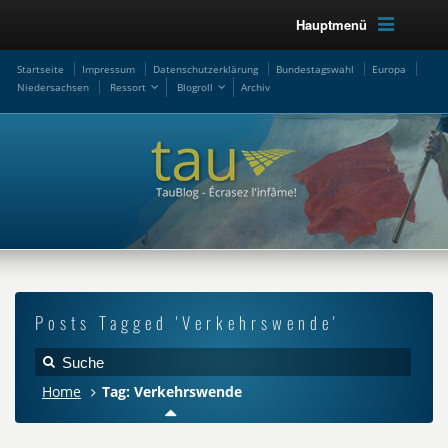
Hauptmenü
Startseite
Impressum
Datenschutzerklärung
Bundestagswahl
Europa
Niedersachsen
Ressort
Blogroll
Archiv
Posts Tagged 'Verkehrswende'
Home
Tag: Verkehrswende