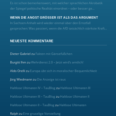
Es ist schon bemerkenswert, mit welcher sprachlichen Akrobatik
der Spiegel politische Realität einordnet – oder besser ge...
WENN DIE ANGST GRÖSSER IST ALS DAS ARGUMENT
In Sachsen-Anhalt wird wieder einmal über den Ernstfall
gesprochen: Was passiert, wenn die AfD tatsächlich stärkste Kraft...
NEUESTE KOMMENTARE
Dieter Gabriel
zu
Fakten mit Gänsefüßchen
Burgitt Ihm
zu
Wehrdienst 2.0 – Jetzt wird’s amtlich!
Aldo Orelli
zu
Europa übt sich in moralischer Bequemlichkeit
Jörg Wiedmann
zu
Die Anzeige ist raus
Haltlose Ultimaten IV – TauBlog
zu
Haltlose Ultimaten III
Haltlose Ultimaten III – TauBlog
zu
Haltlose Ultimaten II
Haltlose Ultimaten II – TauBlog
zu
Haltlose Ultimaten
Ralph
zu
Eine gruselige Vorstellung