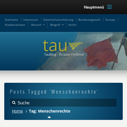
Hauptmenü
Startseite
Impressum
Datenschutzerklärung
Bundestagswahl
Europa
Niedersachsen
Ressort
Blogroll
Archiv
Posts Tagged 'Menschenrechte'
Home
Tag: Menschenrechte