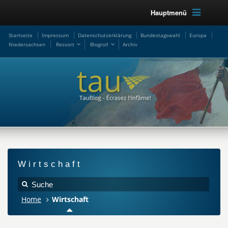
Hauptmenü
Startseite
Impressum
Datenschutzerklärung
Bundestagswahl
Europa
Niedersachsen
Ressort
Blogroll
Archiv
Wirtschaft
Home
Wirtschaft