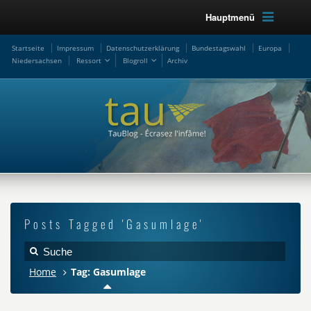
Hauptmenü
Startseite
Impressum
Datenschutzerklärung
Bundestagswahl
Europa
Niedersachsen
Ressort
Blogroll
Archiv
Posts Tagged 'Gasumlage'
Home
Tag: Gasumlage