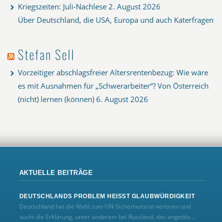
Kriegszeiten: Juli-Nachlese
2. August 2026
Über Deutschland, die USA, Europa und auch Katerfragen
Stefan Sell
Vorzeitiger abschlagsfreier Altersrentenbezug: Wie wäre
es mit Ausnahmen für „Schwerarbeiter“? Von Österreich
(nicht) lernen (können)
6. August 2026
AKTUELLE BEITRÄGE
DEUTSCHLANDS PROBLEM HEISST GLAUBWÜRDIGKEIT
Deutschland hat die Wahl zum UN‑Sicherheitsrat verloren und
sucht die Erklärung, unter anderem bei Russland, das angeblic...