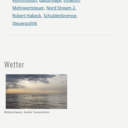
Kommission
,
Gasumlage
,
Inflation
,
Mehrwertsteuer
,
Nord Stream 2
,
Robert Habeck
,
Schuldenbremse
,
Steuerpolitik
Wetter
Bildnachweis: André Tautenhahn