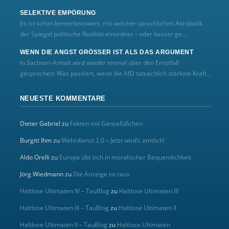
SELEKTIVE EMPÖRUNG
Es ist schon bemerkenswert, mit welcher sprachlichen Akrobatik
der Spiegel politische Realität einordnet – oder besser ge...
WENN DIE ANGST GRÖSSER IST ALS DAS ARGUMENT
In Sachsen-Anhalt wird wieder einmal über den Ernstfall
gesprochen: Was passiert, wenn die AfD tatsächlich stärkste Kraft...
NEUESTE KOMMENTARE
Dieter Gabriel
zu
Fakten mit Gänsefüßchen
Burgitt Ihm
zu
Wehrdienst 2.0 – Jetzt wird’s amtlich!
Aldo Orelli
zu
Europa übt sich in moralischer Bequemlichkeit
Jörg Wiedmann
zu
Die Anzeige ist raus
Haltlose Ultimaten IV – TauBlog
zu
Haltlose Ultimaten III
Haltlose Ultimaten III – TauBlog
zu
Haltlose Ultimaten II
Haltlose Ultimaten II – TauBlog
zu
Haltlose Ultimaten