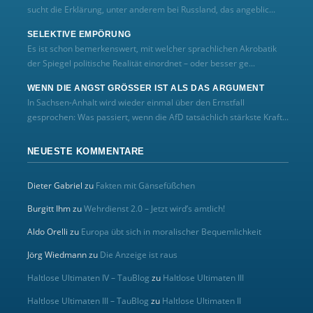
sucht die Erklärung, unter anderem bei Russland, das angeblic...
SELEKTIVE EMPÖRUNG
Es ist schon bemerkenswert, mit welcher sprachlichen Akrobatik
der Spiegel politische Realität einordnet – oder besser ge...
WENN DIE ANGST GRÖSSER IST ALS DAS ARGUMENT
In Sachsen-Anhalt wird wieder einmal über den Ernstfall
gesprochen: Was passiert, wenn die AfD tatsächlich stärkste Kraft...
NEUESTE KOMMENTARE
Dieter Gabriel
zu
Fakten mit Gänsefüßchen
Burgitt Ihm
zu
Wehrdienst 2.0 – Jetzt wird’s amtlich!
Aldo Orelli
zu
Europa übt sich in moralischer Bequemlichkeit
Jörg Wiedmann
zu
Die Anzeige ist raus
Haltlose Ultimaten IV – TauBlog
zu
Haltlose Ultimaten III
Haltlose Ultimaten III – TauBlog
zu
Haltlose Ultimaten II