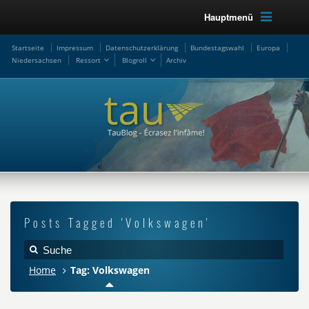
Hauptmenü
Startseite
Impressum
Datenschutzerklärung
Bundestagswahl
Europa
Niedersachsen
Ressort
Blogroll
Archiv
Posts Tagged 'Volkswagen'
Home
Tag: Volkswagen