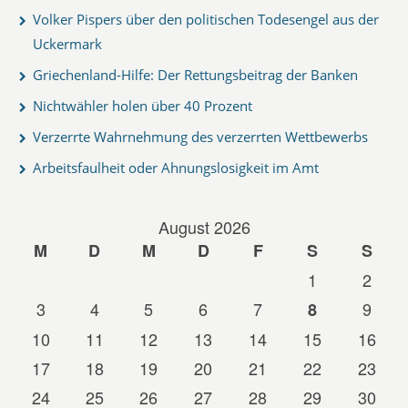
Volker Pispers über den politischen Todesengel aus der
Uckermark
Griechenland-Hilfe: Der Rettungsbeitrag der Banken
Nichtwähler holen über 40 Prozent
Verzerrte Wahrnehmung des verzerrten Wettbewerbs
Arbeitsfaulheit oder Ahnungslosigkeit im Amt
August 2026
M
D
M
D
F
S
S
1
2
3
4
5
6
7
9
8
10
11
12
13
14
15
16
17
18
19
20
21
22
23
24
25
26
27
28
29
30