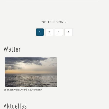
SEITE 1 VON 4
1
2
3
4
Wetter
Bildnachweis: André Tautenhahn
Aktuelles