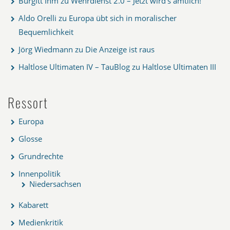
Burgitt Ihm
zu
Wehrdienst 2.0 – Jetzt wird’s amtlich!
Aldo Orelli
zu
Europa übt sich in moralischer
Bequemlichkeit
Jörg Wiedmann
zu
Die Anzeige ist raus
Haltlose Ultimaten IV – TauBlog
zu
Haltlose Ultimaten III
Ressort
Europa
Glosse
Grundrechte
Innenpolitik
Niedersachsen
Kabarett
Medienkritik