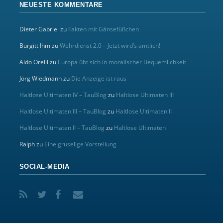
NEUESTE KOMMENTARE
Dieter Gabriel
zu
Fakten mit Gänsefüßchen
Burgitt Ihm
zu
Wehrdienst 2.0 – Jetzt wird’s amtlich!
Aldo Orelli
zu
Europa übt sich in moralischer Bequemlichkeit
Jörg Wiedmann
zu
Die Anzeige ist raus
Haltlose Ultimaten IV – TauBlog
zu
Haltlose Ultimaten III
Haltlose Ultimaten III – TauBlog
zu
Haltlose Ultimaten II
Haltlose Ultimaten II – TauBlog
zu
Haltlose Ultimaten
Ralph
zu
Eine gruselige Vorstellung
SOCIAL-MEDIA