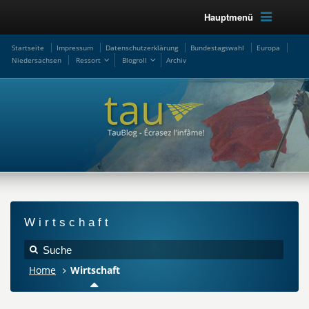
Hauptmenü
Startseite
Impressum
Datenschutzerklärung
Bundestagswahl
Europa
Niedersachsen
Ressort
Blogroll
Archiv
Wirtschaft
Home
Wirtschaft