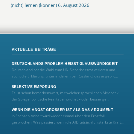
(nicht) lernen (können)
6. August 2026
AKTUELLE BEITRÄGE
DEUTSCHLANDS PROBLEM HEISST GLAUBWÜRDIGKEIT
Deutschland hat die Wahl zum UN‑Sicherheitsrat verloren und
sucht die Erklärung, unter anderem bei Russland, das angeblic...
SELEKTIVE EMPÖRUNG
Es ist schon bemerkenswert, mit welcher sprachlichen Akrobatik
der Spiegel politische Realität einordnet – oder besser ge...
WENN DIE ANGST GRÖSSER IST ALS DAS ARGUMENT
In Sachsen-Anhalt wird wieder einmal über den Ernstfall
gesprochen: Was passiert, wenn die AfD tatsächlich stärkste Kraft...