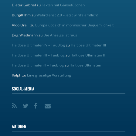
Dieter Gabriel
zu
Fakten mit Gänsefüßchen
Burgitt Ihm
zu
Wehrdienst 2.0 – Jetzt wird’s amtlich!
Aldo Orelli
zu
Europa übt sich in moralischer Bequemlichkeit
Jörg Wiedmann
zu
Die Anzeige ist raus
Haltlose Ultimaten IV – TauBlog
zu
Haltlose Ultimaten III
Haltlose Ultimaten III – TauBlog
zu
Haltlose Ultimaten II
Haltlose Ultimaten II – TauBlog
zu
Haltlose Ultimaten
Ralph
zu
Eine gruselige Vorstellung
SOCIAL-MEDIA
AUTOREN