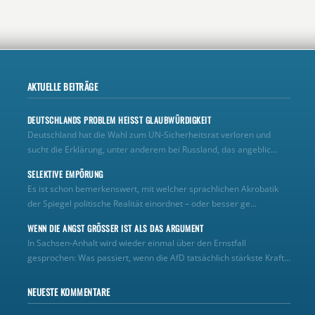
AKTUELLE BEITRÄGE
DEUTSCHLANDS PROBLEM HEISST GLAUBWÜRDIGKEIT
Deutschland hat die Wahl zum UN‑Sicherheitsrat verloren und
sucht die Erklärung, unter anderem bei Russland, das angeblic...
SELEKTIVE EMPÖRUNG
Es ist schon bemerkenswert, mit welcher sprachlichen Akrobatik
der Spiegel politische Realität einordnet – oder besser ge...
WENN DIE ANGST GRÖSSER IST ALS DAS ARGUMENT
In Sachsen-Anhalt wird wieder einmal über den Ernstfall
gesprochen: Was passiert, wenn die AfD tatsächlich stärkste Kraft...
NEUESTE KOMMENTARE