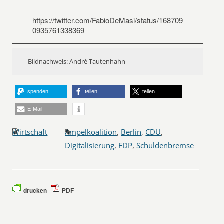
https://twitter.com/FabioDeMasi/status/168709
0935761338369
Bildnachweis: André Tautenhahn
spenden
teilen
teilen
E-Mail
Wirtschaft
Ampelkoalition
,
Berlin
,
CDU
,
Digitalisierung
,
FDP
,
Schuldenbremse
drucken
PDF