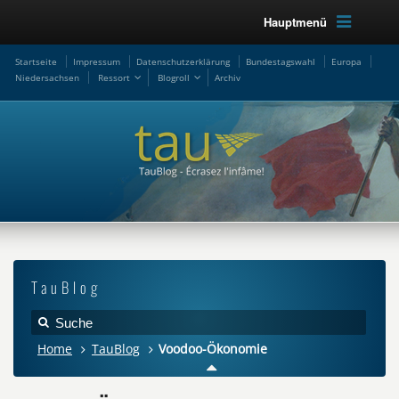
Hauptmenü
Startseite
Impressum
Datenschutzerklärung
Bundestagswahl
Europa
Niedersachsen
Ressort
Blogroll
Archiv
TauBlog
Home
TauBlog
Voodoo-Ökonomie