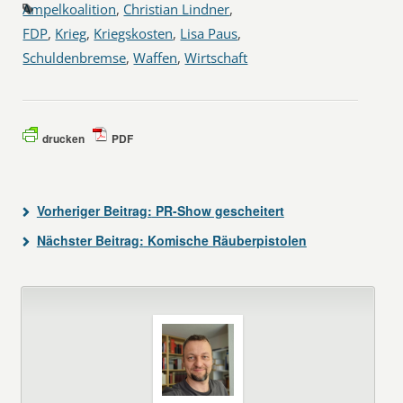
Ampelkoalition
,
Christian Lindner
,
FDP
,
Krieg
,
Kriegskosten
,
Lisa Paus
,
Schuldenbremse
,
Waffen
,
Wirtschaft
drucken
PDF
Vorheriger Beitrag:
PR-Show gescheitert
Nächster Beitrag:
Komische Räuberpistolen