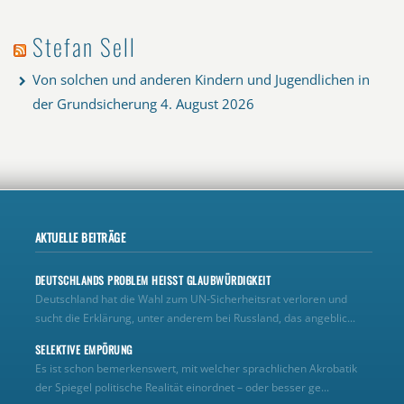
Stefan Sell
Von solchen und anderen Kindern und Jugendlichen in
der Grundsicherung
4. August 2026
AKTUELLE BEITRÄGE
DEUTSCHLANDS PROBLEM HEISST GLAUBWÜRDIGKEIT
Deutschland hat die Wahl zum UN‑Sicherheitsrat verloren und
sucht die Erklärung, unter anderem bei Russland, das angeblic...
SELEKTIVE EMPÖRUNG
Es ist schon bemerkenswert, mit welcher sprachlichen Akrobatik
der Spiegel politische Realität einordnet – oder besser ge...