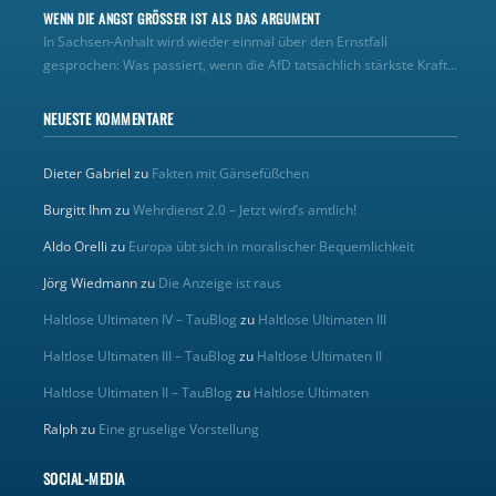
WENN DIE ANGST GRÖSSER IST ALS DAS ARGUMENT
In Sachsen-Anhalt wird wieder einmal über den Ernstfall
gesprochen: Was passiert, wenn die AfD tatsächlich stärkste Kraft...
NEUESTE KOMMENTARE
Dieter Gabriel
zu
Fakten mit Gänsefüßchen
Burgitt Ihm
zu
Wehrdienst 2.0 – Jetzt wird’s amtlich!
Aldo Orelli
zu
Europa übt sich in moralischer Bequemlichkeit
Jörg Wiedmann
zu
Die Anzeige ist raus
Haltlose Ultimaten IV – TauBlog
zu
Haltlose Ultimaten III
Haltlose Ultimaten III – TauBlog
zu
Haltlose Ultimaten II
Haltlose Ultimaten II – TauBlog
zu
Haltlose Ultimaten
Ralph
zu
Eine gruselige Vorstellung
SOCIAL-MEDIA