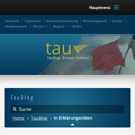
Hauptmenü
Startseite
Impressum
Datenschutzerklärung
Bundestagswahl
Europa
Niedersachsen
Ressort
Blogroll
Archiv
TauBlog
Home
TauBlog
In Erklärungsnöten