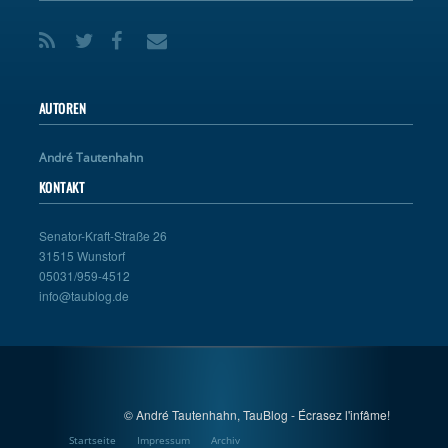
AUTOREN
André Tautenhahn
KONTAKT
Senator-Kraft-Straße 26
31515 Wunstorf
05031/959-4512
info@taublog.de
© André Tautenhahn, TauBlog - Écrasez l'infâme!
Startseite
Impressum
Archiv