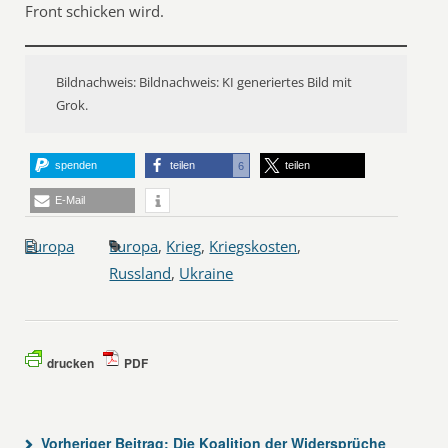
Front schicken wird.
Bildnachweis: Bildnachweis: KI generiertes Bild mit
Grok.
spenden
teilen
teilen
6
E-Mail
Europa
Europa
,
Krieg
,
Kriegskosten
,
Russland
,
Ukraine
drucken
PDF
Vorheriger Beitrag:
Die Koalition der Widersprüche