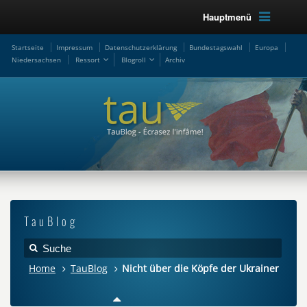
Hauptmenü
Startseite
Impressum
Datenschutzerklärung
Bundestagswahl
Europa
Niedersachsen
Ressort
Blogroll
Archiv
TauBlog
Home
TauBlog
Nicht über die Köpfe der Ukrainer