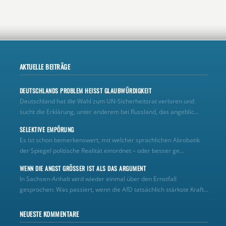
AKTUELLE BEITRÄGE
DEUTSCHLANDS PROBLEM HEISST GLAUBWÜRDIGKEIT
Deutschland hat die Wahl zum UN‑Sicherheitsrat verloren und
sucht die Erklärung, unter anderem bei Russland, das angeblic...
SELEKTIVE EMPÖRUNG
Es ist schon bemerkenswert, mit welcher sprachlichen Akrobatik
der Spiegel politische Realität einordnet – oder besser ge...
WENN DIE ANGST GRÖSSER IST ALS DAS ARGUMENT
In Sachsen-Anhalt wird wieder einmal über den Ernstfall
gesprochen: Was passiert, wenn die AfD tatsächlich stärkste Kraft...
NEUESTE KOMMENTARE