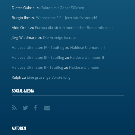
Dieter Gabriel
zu
Fakten mit Gänsefüßchen
Burgitt Ihm
zu
Wehrdienst 2.0 – Jetzt wird’s amtlich!
Aldo Orelli
zu
Europa übt sich in moralischer Bequemlichkeit
Jörg Wiedmann
zu
Die Anzeige ist raus
Haltlose Ultimaten IV – TauBlog
zu
Haltlose Ultimaten III
Haltlose Ultimaten III – TauBlog
zu
Haltlose Ultimaten II
Haltlose Ultimaten II – TauBlog
zu
Haltlose Ultimaten
Ralph
zu
Eine gruselige Vorstellung
SOCIAL-MEDIA
AUTOREN