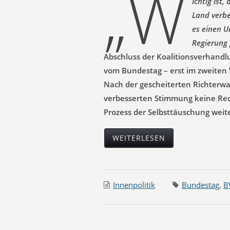
„W
ichtig ist
Land verbe
es einen U
Regierung 
Abschluss der Koalitionsverhandl
vom Bundestag – erst im zweiten
Nach der gescheiterten Richterwa
verbesserten Stimmung keine Rede
Prozess der Selbsttäuschung weite
WEITERLESEN
Innenpolitik
Bundestag
,
B