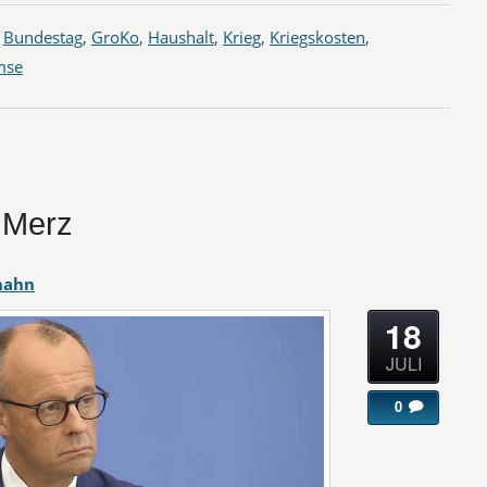
,
Bundestag
,
GroKo
,
Haushalt
,
Krieg
,
Kriegskosten
,
mse
 Merz
hahn
18
JULI
0