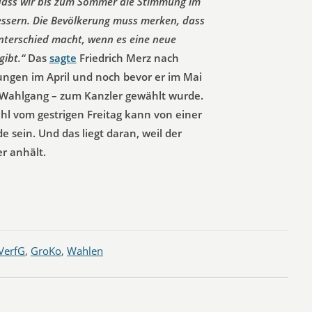
, dass wir bis zum Sommer die Stimmung im
ssern. Die Bevölkerung muss merken, dass
nterschied macht, wenn es eine neue
gibt.“
Das
sagte
Friedrich Merz nach
ungen im April und noch bevor er im Mai
 Wahlgang – zum Kanzler gewählt wurde.
hl vom gestrigen Freitag kann von einer
 sein. Und das liegt daran, weil der
r anhält.
VerfG
,
GroKo
,
Wahlen