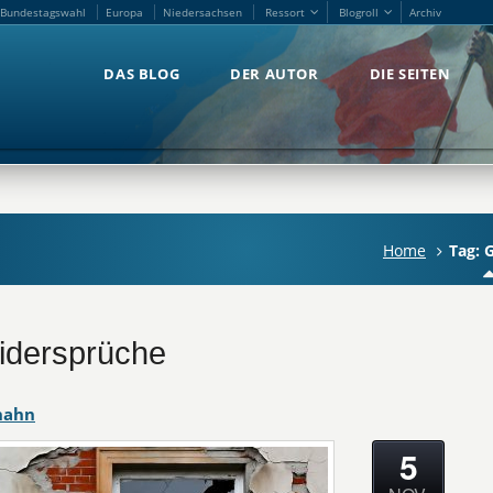
Bundestagswahl
Europa
Niedersachsen
Ressort
Blogroll
Archiv
Bundestagswahl
Europa
Niedersachsen
Ressort
Blogroll
Archiv
DAS BLOG
DER AUTOR
DIE SEITEN
DAS BLOG
DER AUTOR
DIE SEITEN
Home
Tag: 
Widersprüche
hahn
5