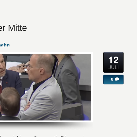
r Mitte
hahn
12
JULI
0