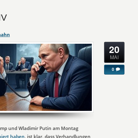
IV
hahn
20
MAI
0
mp und Wladimir Putin am Montag
niert haben
, ist klar, dass Verhandlungen