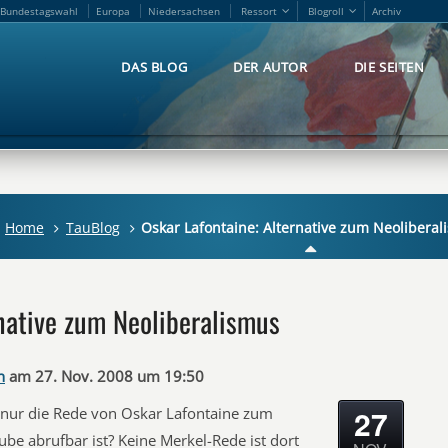
Bundestagswahl
Europa
Niedersachsen
Ressort
Blogroll
Archiv
Bundestagswahl
Europa
Niedersachsen
Ressort
Blogroll
Archiv
DAS BLOG
DER AUTOR
DIE SEITEN
DAS BLOG
DER AUTOR
DIE SEITEN
Home
TauBlog
Oskar Lafontaine: Alternative zum Neolibera
rnative zum Neoliberalismus
n
am 27. Nov. 2008 um 19:50
27
s nur die Rede von Oskar Lafontaine zum
be abrufbar ist? Keine Merkel-Rede ist dort