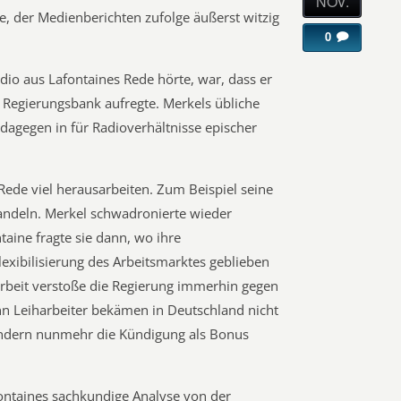
NOV.
e, der Medienberichten zufolge äußerst witzig
0
dio aus Lafontaines Rede hörte, war, dass er
r Regierungsbank aufregte. Merkels übliche
dagegen in für Radioverhältnisse epischer
ede viel herausarbeiten. Zum Beispiel seine
andeln. Merkel schwadronierte wieder
aine fragte sie dann, wo ihre
lexibilisierung des Arbeitsmarktes geblieben
harbeit verstoße die Regierung immerhin gegen
n Leiharbeiter bekämen in Deutschland nicht
sondern nunmehr die Kündigung als Bonus
ontaines sachkundige Analyse von der