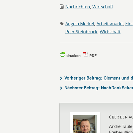
Nachrichten
,
Wirtschaft
Angela Merkel
,
Arbeitsmarkt
,
Fin
Peer Steinbrück
,
Wirtschaft
drucken
PDF
Vorheriger Beitrag:
Clement und d
Nächster Beitrag:
NachDenkSeiten 
ÜBER DEN A
André Taute
Freiberuflic