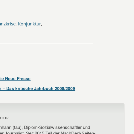
anzkrise
,
Konjunktur
,
ie Neue Presse
– Das kritische Jahrbuch 2008/2009
UTOR:
nhahn (tau), Diplom-Sozialwissenschaftler und
her Journalist. Seit 2015 Teil der NachDenkSeiten-