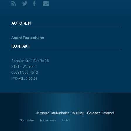
AUTOREN
André Tautenhahn
KONTAKT
Senator-Kraft-Straße 26
31515 Wunstorf
05031/959-4512
info@taublog.de
© André Tautenhahn, TauBlog - Écrasez l'infâme!
Startseite
Impressum
Archiv