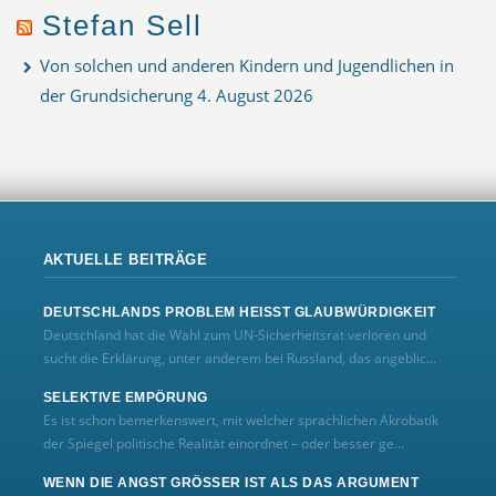
Stefan Sell
Von solchen und anderen Kindern und Jugendlichen in
der Grundsicherung
4. August 2026
AKTUELLE BEITRÄGE
DEUTSCHLANDS PROBLEM HEISST GLAUBWÜRDIGKEIT
Deutschland hat die Wahl zum UN‑Sicherheitsrat verloren und
sucht die Erklärung, unter anderem bei Russland, das angeblic...
SELEKTIVE EMPÖRUNG
Es ist schon bemerkenswert, mit welcher sprachlichen Akrobatik
der Spiegel politische Realität einordnet – oder besser ge...
WENN DIE ANGST GRÖSSER IST ALS DAS ARGUMENT