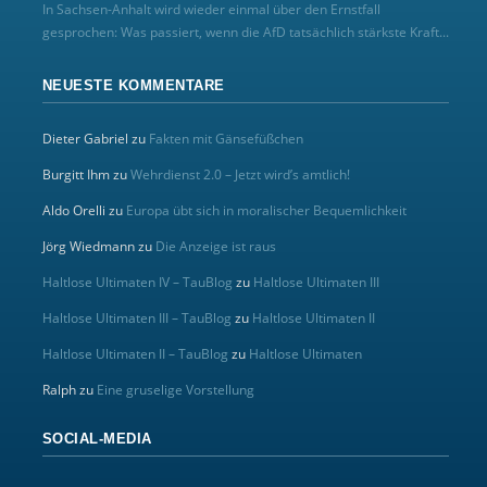
In Sachsen-Anhalt wird wieder einmal über den Ernstfall
gesprochen: Was passiert, wenn die AfD tatsächlich stärkste Kraft...
NEUESTE KOMMENTARE
Dieter Gabriel
zu
Fakten mit Gänsefüßchen
Burgitt Ihm
zu
Wehrdienst 2.0 – Jetzt wird’s amtlich!
Aldo Orelli
zu
Europa übt sich in moralischer Bequemlichkeit
Jörg Wiedmann
zu
Die Anzeige ist raus
Haltlose Ultimaten IV – TauBlog
zu
Haltlose Ultimaten III
Haltlose Ultimaten III – TauBlog
zu
Haltlose Ultimaten II
Haltlose Ultimaten II – TauBlog
zu
Haltlose Ultimaten
Ralph
zu
Eine gruselige Vorstellung
SOCIAL-MEDIA