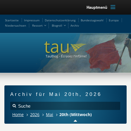
Hauptmenü
Startseite
Impressum
Datenschutzerklärung
Bundestagswahl
Europa
Niedersachsen
Ressort
Blogroll
Archiv
Archiv für Mai 20th, 2026
Home
2026
Mai
20th (Mittwoch)