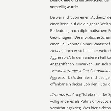
Demokratie und ein Staatschef, der e
vorstellig wurde.
Da war nicht von einer „Audienz“ d
einer Reise, auf die die ganze Welt s
Bedeutung, nach diplomatischem Erei
Gewichtigem. Die moralische Schärf
einen Fall könnte Chinas Staatschef
ziehen“
, doch er stehe lieber weite
Aggressors“
. In dem anderen Fall k
Angegriffenen, einwirken, um sich s
„verantwortungsvollen Geopolitiker
Aggressor USA, der hier nicht so gen
offenbar ein dickes Lob der Hüter d
„Trumps Irankrieg“
ist eben in der 
völlig anderes als Putins unprovozie
Vernichtungskrieg. Was hier sichtbar