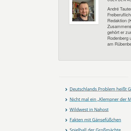
André Taute
Freiberuflic
Redaktion (K
Zusammenste
gehört er z
Rodenberg un
am Rübenbe
Deutschlands Problem heißt G
Nicht mal ein „Klempner der M
Wildwest in Nahost
Fakten mit Gänsefüßchen
Spielball der Großmächte