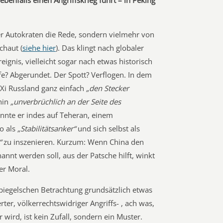
benfalls einen Angriffskrieg führt – in Peking
er Autokraten die Rede, sondern vielmehr von
chaut (
siehe hier
). Das klingt nach globaler
gnis, vielleicht sogar nach etwas historisch
e? Abgerundet. Der Spott? Verflogen. In dem
 Xi Russland ganz einfach
„den Stecker
rhin
„unverbrüchlich an der Seite des
önnte er indes auf Teheran, einem
o als
„Stabilitätsanker“
und sich selbst als
“
zu inszenieren. Kurzum: Wenn China den
annt werden soll, aus der Patsche hilft, winkt
er Moral.
Spiegelschen Betrachtung grundsätzlich etwas
rter, völkerrechtswidriger Angriffs- , ach was,
 wird, ist kein Zufall, sondern ein Muster.