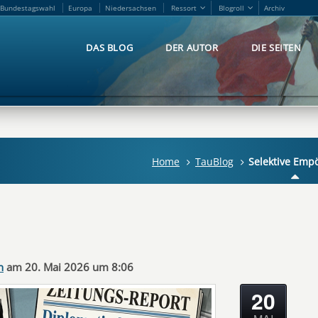
Bundestagswahl
Europa
Niedersachsen
Ressort
Blogroll
Archiv
Bundestagswahl
Europa
Niedersachsen
Ressort
Blogroll
Archiv
DAS BLOG
DER AUTOR
DIE SEITEN
DAS BLOG
DER AUTOR
DIE SEITEN
Home
TauBlog
Selektive Emp
n
am 20. Mai 2026 um 8:06
20