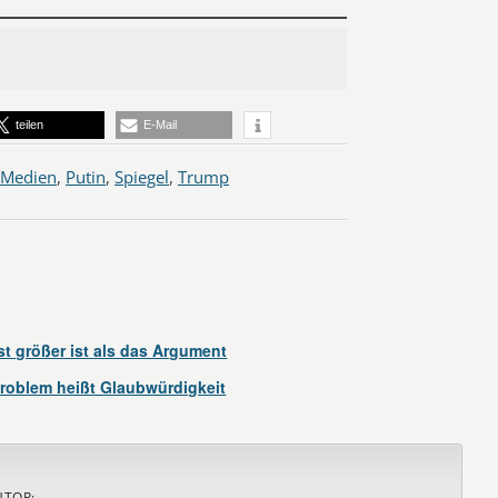
teilen
E-Mail
Medien
,
Putin
,
Spiegel
,
Trump
 größer ist als das Argument
roblem heißt Glaubwürdigkeit
UTOR: