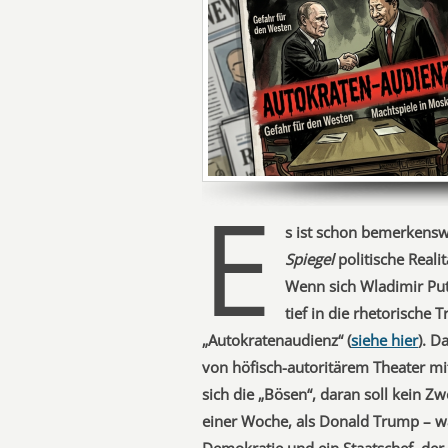
E
s ist schon bemerkenswe
Spiegel
politische Realit
Wenn sich Wladimir Puti
tief in die rhetorische T
„Autokratenaudienz“ (
siehe hier
). D
von höfisch-autoritärem Theater mit
sich die „Bösen“, daran soll kein Z
einer Woche, als Donald Trump – wah