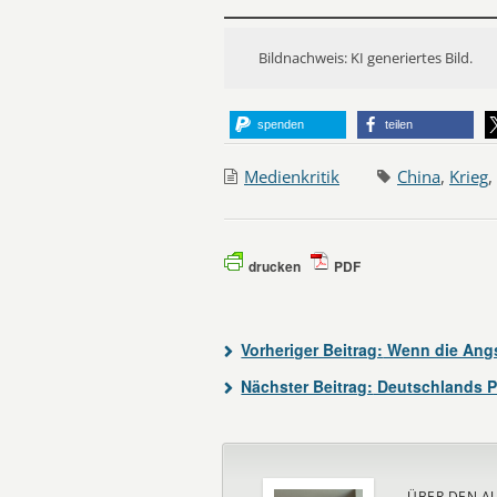
Bildnachweis: KI generiertes Bild.
spenden
teilen
Medienkritik
China
,
Krieg
,
drucken
PDF
Vorheriger Beitrag:
Wenn die Angst
Nächster Beitrag:
Deutschlands P
ÜBER DEN A