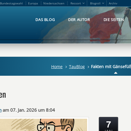
Bundestagswahl
Europa
Niedersachsen
Ressort
Blogroll
Archiv
Bundestagswahl
Europa
Niedersachsen
Ressort
Blogroll
Archiv
DAS BLOG
DER AUTOR
DIE SEITEN
DAS BLOG
DER AUTOR
DIE SEITEN
Home
TauBlog
Fakten mit Gänsefü
en
n
am 07. Jan. 2026 um 8:04
7