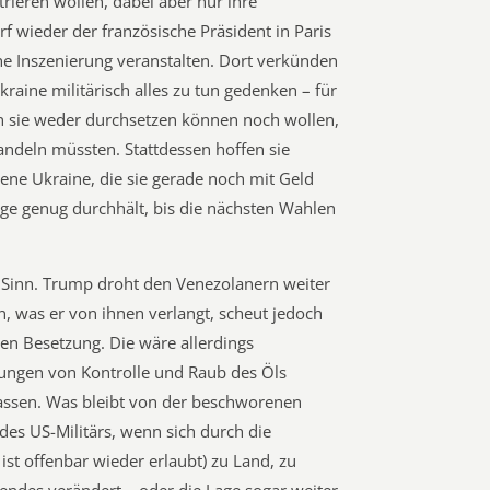
rieren wollen, dabei aber nur ihre
rf wieder der französische Präsident in Paris
he Inszenierung veranstalten. Dort verkünden
Ukraine militärisch alles zu tun gedenken – für
den sie weder durchsetzen können noch wollen,
andeln müssten. Stattdessen hoffen sie
gene Ukraine, die sie gerade noch mit Geld
ge genug durchhält, bis die nächsten Wahlen
 Sinn. Trump droht den Venezolanern weiter
un, was er von ihnen verlangt, scheut jedoch
hen Besetzung. Die wäre allerdings
ungen von Kontrolle und Raub des Öls
lassen. Was bleibt von der beschworenen
des US-Militärs, wenn sich durch die
 ist offenbar wieder erlaubt) zu Land, zu