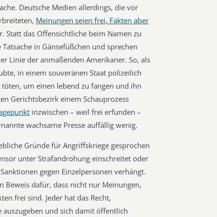
sache. Deutsche Medien allerdings, die vor
breiteten,
Meinungen seien frei, Fakten aber
r. Statt das Offensichtliche beim Namen zu
re Tatsache in Gänsefüßchen und sprechen
 der Linie der anmaßenden Amerikaner. So, als
ubte, in einem souveränen Staat polizeilich
 töten, um einen lebend zu fangen und ihn
ten Gerichtsbezirk einem Schauprozess
agepunkt
inzwischen – weil frei erfunden –
sternannte wachsame Presse auffällig wenig.
ebliche Gründe für Angriffskriege gesprochen
nsor unter Strafandrohung einschreitet oder
 Sanktionen gegen Einzelpersonen verhängt.
en Beweis dafür, dass nicht nur Meinungen,
en frei sind. Jeder hat das Recht,
e auszugeben und sich damit öffentlich