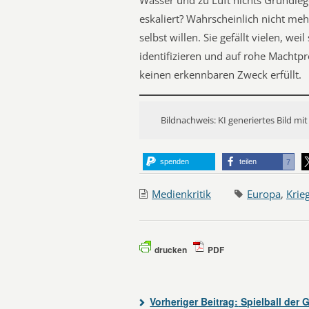
Wasser und zu Luft nichts Grundleg
eskaliert? Wahrscheinlich nicht me
selbst willen. Sie gefällt vielen, w
identifizieren und auf rohe Machtpr
keinen erkennbaren Zweck erfüllt.
Bildnachweis: KI generiertes Bild mit
spenden
teilen
7
Medienkritik
Europa
,
Krie
drucken
PDF
Vorheriger Beitrag:
Spielball der