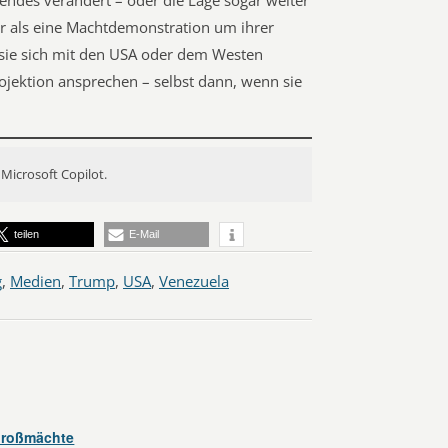
endes verändert – oder die Lage sogar weiter
hr als eine Machtdemonstration um ihrer
eil sie sich mit den USA oder dem Westen
ojektion ansprechen – selbst dann, wenn sie
 Microsoft Copilot.
teilen
E-Mail
g
,
Medien
,
Trump
,
USA
,
Venezuela
 Großmächte