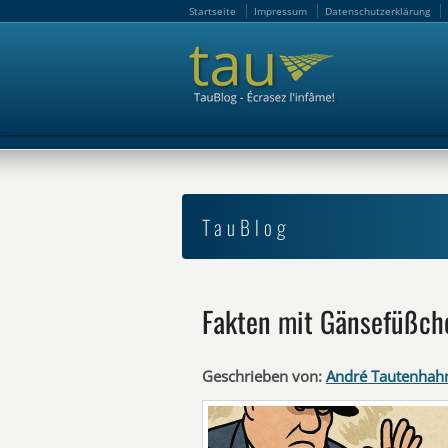
Startseite
Impressum
Datenschutzerklärung
Startseite
Impressum
Datenschutzerklärung
TauBlog
Fakten mit Gänsefüßch
Geschrieben von:
André Tautenhah