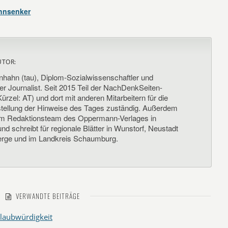
ohnsenker
UTOR:
nhahn (tau), Diplom-Sozialwissenschaftler und
her Journalist. Seit 2015 Teil der NachDenkSeiten-
ürzel: AT) und dort mit anderen Mitarbeitern für die
llung der Hinweise des Tages zuständig. Außerdem
um Redaktionsteam des Oppermann-Verlages in
d schreibt für regionale Blätter in Wunstorf, Neustadt
rge und im Landkreis Schaumburg.
VERWANDTE BEITRÄGE
laubwürdigkeit