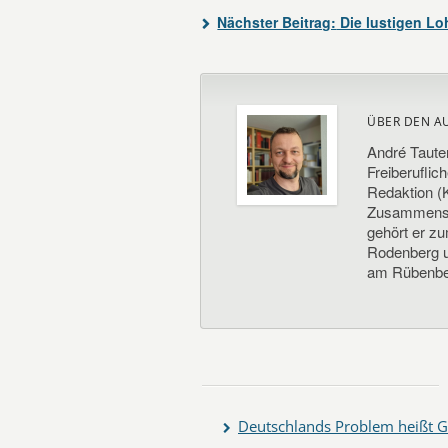
Nächster Beitrag:
Die lustigen L
ÜBER DEN A
André Taute
Freiberuflic
Redaktion (K
Zusammenste
gehört er z
Rodenberg un
am Rübenbe
Deutschlands Problem heißt G