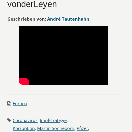
vonderLeyen
Geschrieben von:
André Tautenhahn
Europa
Coronavirus
,
Impfstrategie
,
Korruption
,
Martin Sonneborn
,
Pfizer
,