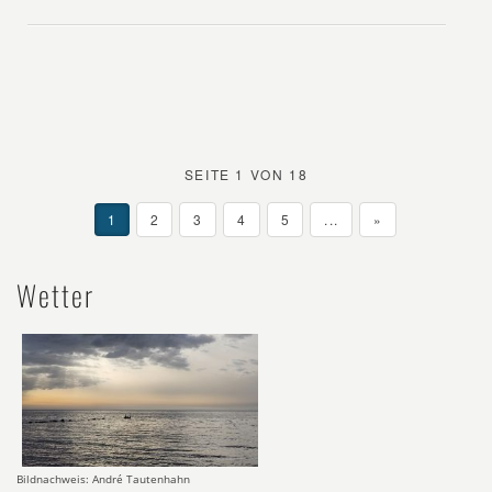
SEITE 1 VON 18
1
2
3
4
5
...
»
Wetter
Bildnachweis: André Tautenhahn