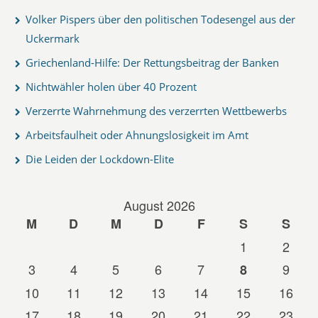
Volker Pispers über den politischen Todesengel aus der
Uckermark
Griechenland-Hilfe: Der Rettungsbeitrag der Banken
Nichtwähler holen über 40 Prozent
Verzerrte Wahrnehmung des verzerrten Wettbewerbs
Arbeitsfaulheit oder Ahnungslosigkeit im Amt
Die Leiden der Lockdown-Elite
August 2026
M
D
M
D
F
S
S
1
2
3
4
5
6
7
9
8
10
11
12
13
14
15
16
17
18
19
20
21
22
23