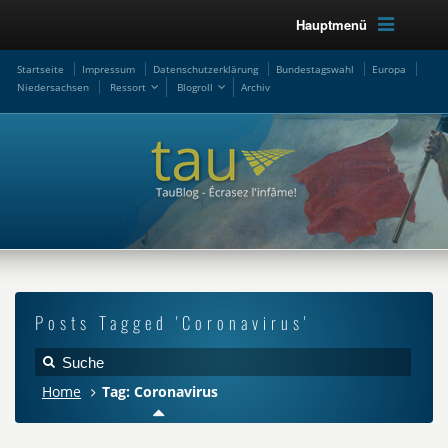
Hauptmenü
Startseite
Impressum
Datenschutzerklärung
Bundestagswahl
Europa
Niedersachsen
Ressort
Blogroll
Archiv
Posts Tagged 'Coronavirus'
Home
Tag: Coronavirus