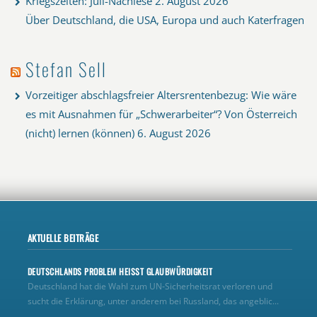
Kriegszeiten: Juli-Nachlese
2. August 2026
Über Deutschland, die USA, Europa und auch Katerfragen
Stefan Sell
Vorzeitiger abschlagsfreier Altersrentenbezug: Wie wäre
es mit Ausnahmen für „Schwerarbeiter“? Von Österreich
(nicht) lernen (können)
6. August 2026
AKTUELLE BEITRÄGE
DEUTSCHLANDS PROBLEM HEISST GLAUBWÜRDIGKEIT
Deutschland hat die Wahl zum UN‑Sicherheitsrat verloren und
sucht die Erklärung, unter anderem bei Russland, das angeblic...