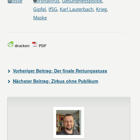
Glosse
Coronavirus
,
Gesundheitspolitik
,
Gipfel
,
IfSG
,
Karl Lauterbach
,
Krieg
,
Maske
drucken
PDF
Vorheriger Beitrag:
Der finale Rettungsstuss
Nächster Beitrag:
Zirkus ohne Publikum