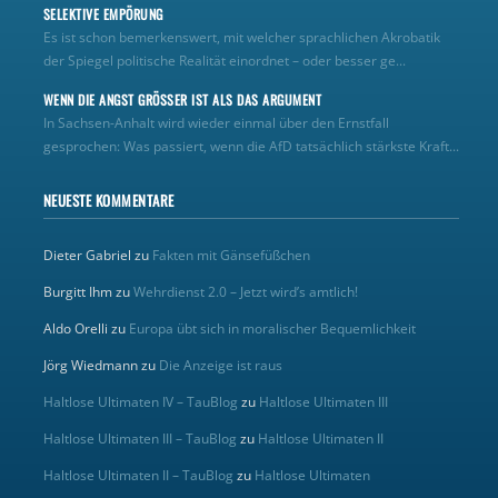
SELEKTIVE EMPÖRUNG
Es ist schon bemerkenswert, mit welcher sprachlichen Akrobatik
der Spiegel politische Realität einordnet – oder besser ge...
WENN DIE ANGST GRÖSSER IST ALS DAS ARGUMENT
In Sachsen-Anhalt wird wieder einmal über den Ernstfall
gesprochen: Was passiert, wenn die AfD tatsächlich stärkste Kraft...
NEUESTE KOMMENTARE
Dieter Gabriel
zu
Fakten mit Gänsefüßchen
Burgitt Ihm
zu
Wehrdienst 2.0 – Jetzt wird’s amtlich!
Aldo Orelli
zu
Europa übt sich in moralischer Bequemlichkeit
Jörg Wiedmann
zu
Die Anzeige ist raus
Haltlose Ultimaten IV – TauBlog
zu
Haltlose Ultimaten III
Haltlose Ultimaten III – TauBlog
zu
Haltlose Ultimaten II
Haltlose Ultimaten II – TauBlog
zu
Haltlose Ultimaten