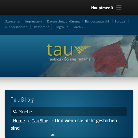
Hauptmenü
Startseite
Impressum
Datenschutzerklärung
Bundestagswahl
Europa
Niedersachsen
Ressort
Blogroll
Archiv
TauBlog
Home
TauBlog
Und wenn sie nicht gestorben
sind