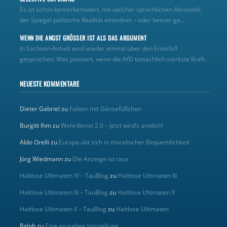
Es ist schon bemerkenswert, mit welcher sprachlichen Akrobatik
der Spiegel politische Realität einordnet – oder besser ge...
WENN DIE ANGST GRÖSSER IST ALS DAS ARGUMENT
In Sachsen-Anhalt wird wieder einmal über den Ernstfall
gesprochen: Was passiert, wenn die AfD tatsächlich stärkste Kraft...
NEUESTE KOMMENTARE
Dieter Gabriel
zu
Fakten mit Gänsefüßchen
Burgitt Ihm
zu
Wehrdienst 2.0 – Jetzt wird’s amtlich!
Aldo Orelli
zu
Europa übt sich in moralischer Bequemlichkeit
Jörg Wiedmann
zu
Die Anzeige ist raus
Haltlose Ultimaten IV – TauBlog
zu
Haltlose Ultimaten III
Haltlose Ultimaten III – TauBlog
zu
Haltlose Ultimaten II
Haltlose Ultimaten II – TauBlog
zu
Haltlose Ultimaten
Ralph
zu
Eine gruselige Vorstellung