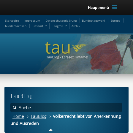
Hauptmenü
Startseite
Impressum
Datenschutzerklärung
Bundestagswahl
Europa
Niedersachsen
Ressort
Blogroll
Archiv
TauBlog
Home
TauBlog
Völkerrecht lebt von Anerkennung
und Ausreden