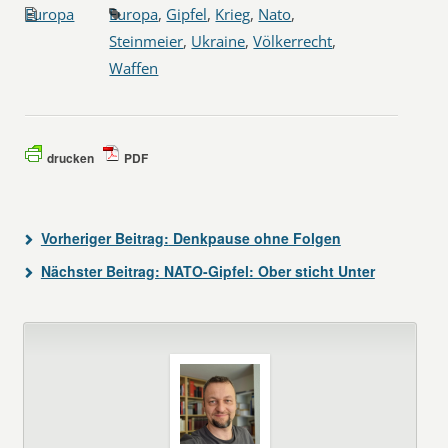
Europa
Europa
,
Gipfel
,
Krieg
,
Nato
,
Steinmeier
,
Ukraine
,
Völkerrecht
,
Waffen
drucken
PDF
Vorheriger Beitrag:
Denkpause ohne Folgen
Nächster Beitrag:
NATO-Gipfel: Ober sticht Unter