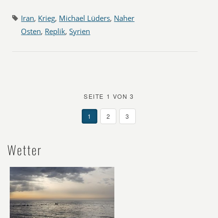
Iran
,
Krieg
,
Michael Lüders
,
Naher
Osten
,
Replik
,
Syrien
SEITE 1 VON 3
1
2
3
Wetter