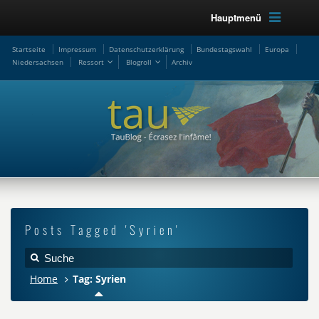
Hauptmenü
Startseite
Impressum
Datenschutzerklärung
Bundestagswahl
Europa
Niedersachsen
Ressort
Blogroll
Archiv
Posts Tagged 'Syrien'
Home
Tag: Syrien