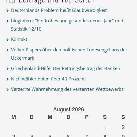
Deutschlands Problem heißt Glaubwürdigkeit
blogintern: "Ein frohes und gesundes neues Jahr" und
Statistik 12/10
Kontakt
Volker Pispers über den politischen Todesengel aus der
Uckermark
Griechenland-Hilfe: Der Rettungsbeitrag der Banken
Nichtwähler holen über 40 Prozent
Verzerrte Wahrnehmung des verzerrten Wettbewerbs
August 2026
M
D
M
D
F
S
S
1
2
3
4
5
6
7
9
8