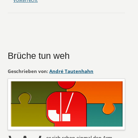
Völkerrecht
Brüche tun weh
Geschrieben von:
André Tautenhahn
er sich schon einmal den Arm