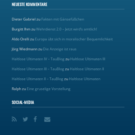
NEUESTE KOMMENTARE
Dieter Gabriel
zu
Fakten mit Gänsefüßchen
Burgitt Ihm
zu
Wehrdienst 2.0 – Jetzt wird’s amtlich!
Aldo Orelli
zu
Europa übt sich in moralischer Bequemlichkeit
Jörg Wiedmann
zu
Die Anzeige ist raus
Haltlose Ultimaten IV – TauBlog
zu
Haltlose Ultimaten III
Haltlose Ultimaten III – TauBlog
zu
Haltlose Ultimaten II
Haltlose Ultimaten II – TauBlog
zu
Haltlose Ultimaten
Ralph
zu
Eine gruselige Vorstellung
SOCIAL-MEDIA