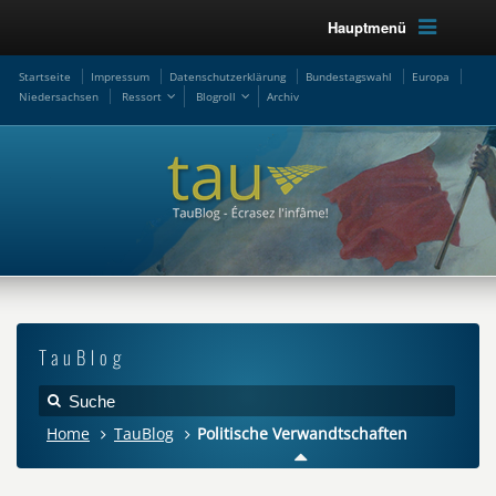
Hauptmenü
Startseite
Impressum
Datenschutzerklärung
Bundestagswahl
Europa
Niedersachsen
Ressort
Blogroll
Archiv
TauBlog
Home
TauBlog
Politische Verwandtschaften