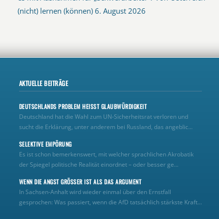
(nicht) lernen (können)
6. August 2026
AKTUELLE BEITRÄGE
DEUTSCHLANDS PROBLEM HEISST GLAUBWÜRDIGKEIT
Deutschland hat die Wahl zum UN‑Sicherheitsrat verloren und
sucht die Erklärung, unter anderem bei Russland, das angeblic...
SELEKTIVE EMPÖRUNG
Es ist schon bemerkenswert, mit welcher sprachlichen Akrobatik
der Spiegel politische Realität einordnet – oder besser ge...
WENN DIE ANGST GRÖSSER IST ALS DAS ARGUMENT
In Sachsen-Anhalt wird wieder einmal über den Ernstfall
gesprochen: Was passiert, wenn die AfD tatsächlich stärkste Kraft...