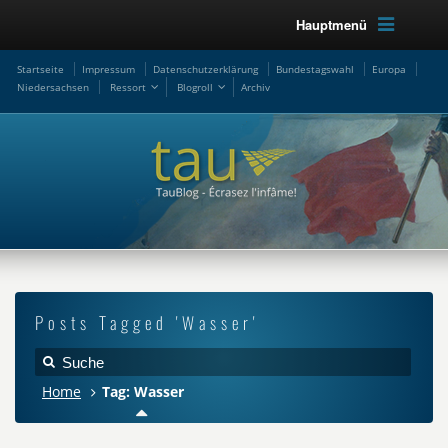
Hauptmenü
Startseite
Impressum
Datenschutzerklärung
Bundestagswahl
Europa
Niedersachsen
Ressort
Blogroll
Archiv
Posts Tagged 'Wasser'
Home
Tag: Wasser