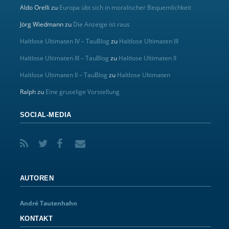
Aldo Orelli
zu
Europa übt sich in moralischer Bequemlichkeit
Jörg Wiedmann
zu
Die Anzeige ist raus
Haltlose Ultimaten IV – TauBlog
zu
Haltlose Ultimaten III
Haltlose Ultimaten III – TauBlog
zu
Haltlose Ultimaten II
Haltlose Ultimaten II – TauBlog
zu
Haltlose Ultimaten
Ralph
zu
Eine gruselige Vorstellung
SOCIAL-MEDIA
AUTOREN
André Tautenhahn
KONTAKT