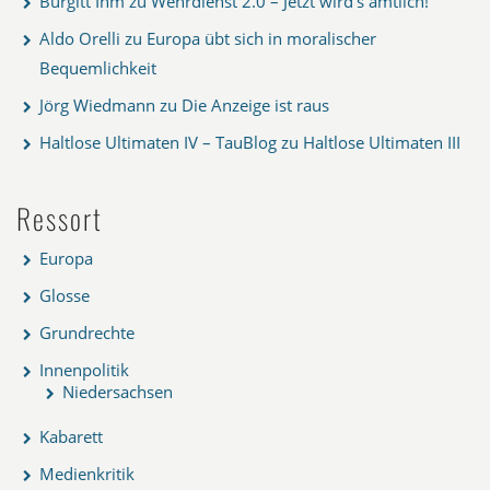
Burgitt Ihm
zu
Wehrdienst 2.0 – Jetzt wird’s amtlich!
Aldo Orelli
zu
Europa übt sich in moralischer
Bequemlichkeit
Jörg Wiedmann
zu
Die Anzeige ist raus
Haltlose Ultimaten IV – TauBlog
zu
Haltlose Ultimaten III
Ressort
Europa
Glosse
Grundrechte
Innenpolitik
Niedersachsen
Kabarett
Medienkritik