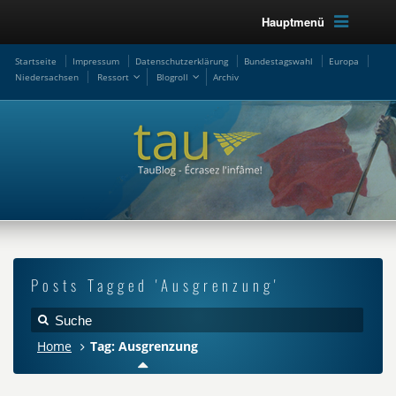
Hauptmenü
Startseite
Impressum
Datenschutzerklärung
Bundestagswahl
Europa
Niedersachsen
Ressort
Blogroll
Archiv
Posts Tagged 'Ausgrenzung'
Home
Tag: Ausgrenzung