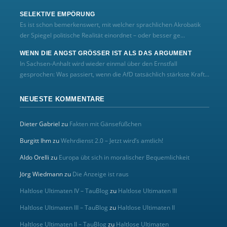
SELEKTIVE EMPÖRUNG
Es ist schon bemerkenswert, mit welcher sprachlichen Akrobatik
der Spiegel politische Realität einordnet – oder besser ge...
WENN DIE ANGST GRÖSSER IST ALS DAS ARGUMENT
In Sachsen-Anhalt wird wieder einmal über den Ernstfall
gesprochen: Was passiert, wenn die AfD tatsächlich stärkste Kraft...
NEUESTE KOMMENTARE
Dieter Gabriel
zu
Fakten mit Gänsefüßchen
Burgitt Ihm
zu
Wehrdienst 2.0 – Jetzt wird’s amtlich!
Aldo Orelli
zu
Europa übt sich in moralischer Bequemlichkeit
Jörg Wiedmann
zu
Die Anzeige ist raus
Haltlose Ultimaten IV – TauBlog
zu
Haltlose Ultimaten III
Haltlose Ultimaten III – TauBlog
zu
Haltlose Ultimaten II
Haltlose Ultimaten II – TauBlog
zu
Haltlose Ultimaten