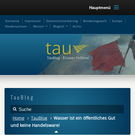
Hauptmenü
Startseite
Impressum
Datenschutzerklärung
Bundestagswahl
Europa
Niedersachsen
Ressort
Blogroll
Archiv
TauBlog
Home
TauBlog
Wasser ist ein öffentliches Gut
und keine Handelsware!