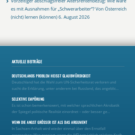
Vorzeitiger abschlagsfreier Altersrentenbezug: Wie wäre
es mit Ausnahmen für „Schwerarbeiter“? Von Österreich
(nicht) lernen (können)
6. August 2026
AKTUELLE BEITRÄGE
DEUTSCHLANDS PROBLEM HEISST GLAUBWÜRDIGKEIT
Deutschland hat die Wahl zum UN‑Sicherheitsrat verloren und
sucht die Erklärung, unter anderem bei Russland, das angeblic...
SELEKTIVE EMPÖRUNG
Es ist schon bemerkenswert, mit welcher sprachlichen Akrobatik
der Spiegel politische Realität einordnet – oder besser ge...
WENN DIE ANGST GRÖSSER IST ALS DAS ARGUMENT
In Sachsen-Anhalt wird wieder einmal über den Ernstfall
gesprochen: Was passiert, wenn die AfD tatsächlich stärkste Kraft...