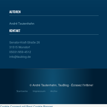
AUTOREN
André Tautenhahn
KONTAKT
Senator-Kraft-Straße 26
31515 Wunstorf
05031/959-4512
info@taublog.de
© André Tautenhahn, TauBlog - Écrasez l'infâme!
Startseite
Impressum
Archiv
Cookie Consent mit Real Cookie Banner