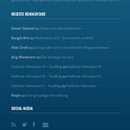
NEUESTE KOMMENTARE
Dieter Gabriel
zu
Fakten mit Gänsefüßchen
Burgitt Ihm
zu
Wehrdienst 2.0 – Jetzt wird’s amtlich!
Aldo Orelli
zu
Europa übt sich in moralischer Bequemlichkeit
Jörg Wiedmann
zu
Die Anzeige ist raus
Haltlose Ultimaten IV – TauBlog
zu
Haltlose Ultimaten III
Haltlose Ultimaten III – TauBlog
zu
Haltlose Ultimaten II
Haltlose Ultimaten II – TauBlog
zu
Haltlose Ultimaten
Ralph
zu
Eine gruselige Vorstellung
SOCIAL-MEDIA