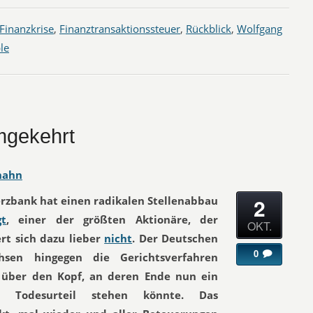
Finanzkrise
,
Finanztransaktionssteuer
,
Rückblick
,
Wolfgang
le
imgekehrt
hahn
2
zbank hat einen radikalen Stellenabbau
gt
, einer der größten Aktionäre, der
OKT.
rt sich dazu lieber
nicht
. Der Deutschen
0
sen hingegen die Gerichtsverfahren
 über den Kopf, an deren Ende nun ein
les Todesurteil stehen könnte. Das