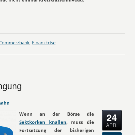
Commerzbank
,
Finanzkrise
ängung
hahn
24
Wenn an der Börse die
Sektkorken knallen
, muss die
APR.
Fortsetzung der bisherigen