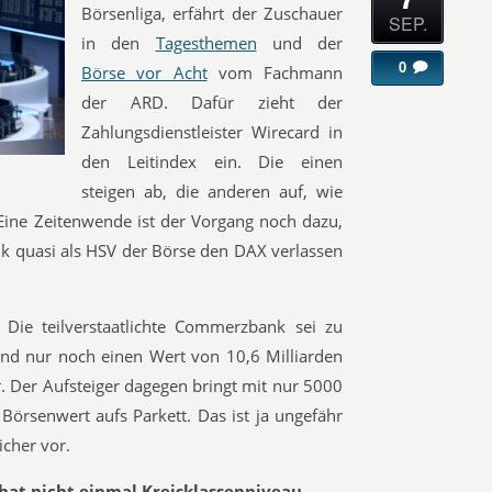
Börsenliga, erfährt der Zuschauer
SEP.
in den
Tagesthemen
und der
0
Börse vor Acht
vom Fachmann
der ARD. Dafür zieht der
Zahlungsdienstleister Wirecard in
den Leitindex ein. Die einen
steigen ab, die anderen auf, wie
. Eine Zeitenwende ist der Vorgang noch dazu,
nk quasi als HSV der Börse den DAX verlassen
Die teilverstaatlichte Commerzbank sei zu
und nur noch einen Wert von 10,6 Milliarden
r. Der Aufsteiger dagegen bringt mit nur 5000
 Börsenwert aufs Parkett. Das ist ja ungefähr
icher vor.
 hat nicht einmal Kreisklassenniveau.