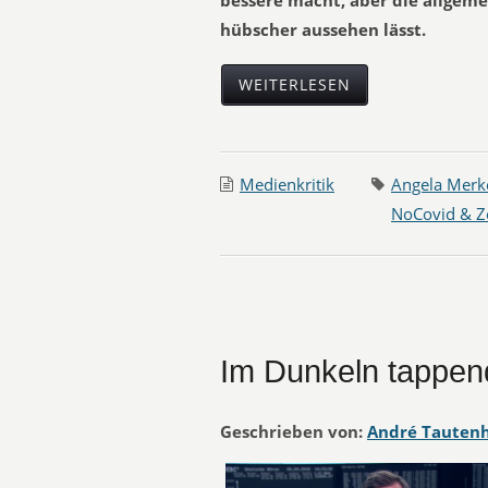
bessere macht, aber die allgeme
hübscher aussehen lässt.
WEITERLESEN
Medienkritik
Angela Merk
NoCovid & Z
Im Dunkeln tappen
Geschrieben von:
André Tauten