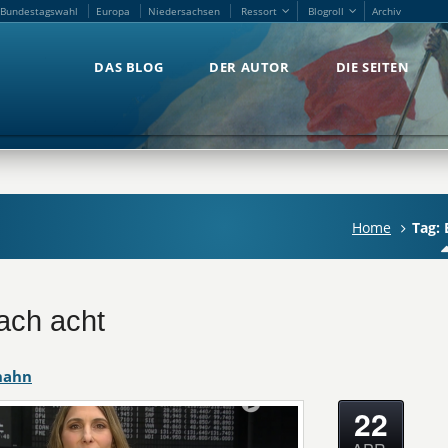
Bundestagswahl
Europa
Niedersachsen
Ressort
Blogroll
Archiv
Bundestagswahl
Europa
Niedersachsen
Ressort
Blogroll
Archiv
DAS BLOG
DER AUTOR
DIE SEITEN
DAS BLOG
DER AUTOR
DIE SEITEN
Home
Tag: 
ach acht
hahn
22