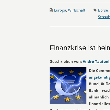
Europa
,
Wirtschaft
Börse
,
Schäub
Finanzkrise ist he
Geschrieben von:
André Tauten
Die Commer
angekündi
Bund, äuße
Bank wach
allmählich
finanziel