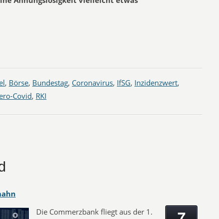
ine Ahnungslosigkeit vielleicht etwas
el
,
Börse
,
Bundestag
,
Coronavirus
,
IfSG
,
Inzidenzwert
,
ero-Covid
,
RKI
d
hahn
7
Die Commerzbank fliegt aus der 1.