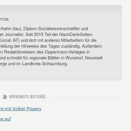
UTOR:
nhahn (tau), Diplom-Sozialwissenschaftler und
her Journalist. Seit 2015 Teil der NachDenkSeiten-
ürzel: AT) und dort mit anderen Mitarbeitern für die
llung der Hinweise des Tages zuständig. Außerdem
um Redaktionsteam des Oppermann-Verlages in
d schreibt für regionale Blätter in Wunstorf, Neustadt
rge und im Landkreis Schaumburg.
VERWANDTE BEITRÄGE
t mit Volker Pispers
ee auf