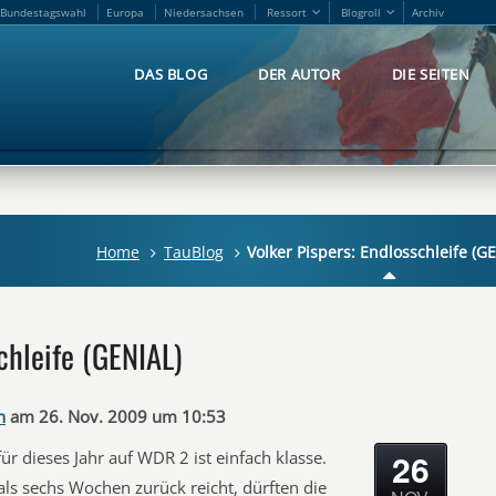
Bundestagswahl
Europa
Niedersachsen
Ressort
Blogroll
Archiv
Bundestagswahl
Europa
Niedersachsen
Ressort
Blogroll
Archiv
DAS BLOG
DER AUTOR
DIE SEITEN
DAS BLOG
DER AUTOR
DIE SEITEN
Home
TauBlog
Volker Pispers: Endlosschleife (G
chleife (GENIAL)
n
am 26. Nov. 2009 um 10:53
26
für dieses Jahr auf WDR 2 ist einfach klasse.
als sechs Wochen zurück reicht, dürften die