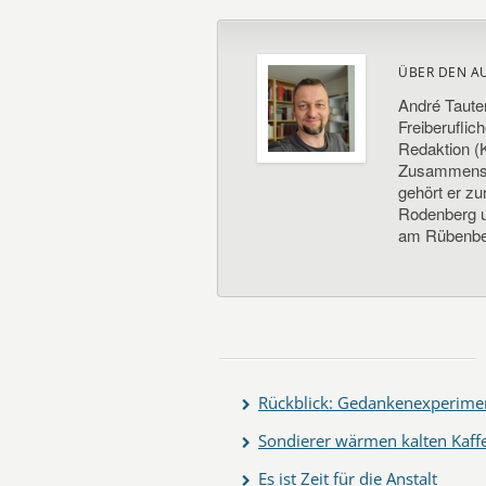
ÜBER DEN A
André Taute
Freiberuflic
Redaktion (K
Zusammenste
gehört er z
Rodenberg un
am Rübenbe
Rückblick: Gedankenexperimen
Sondierer wärmen kalten Kaff
Es ist Zeit für die Anstalt