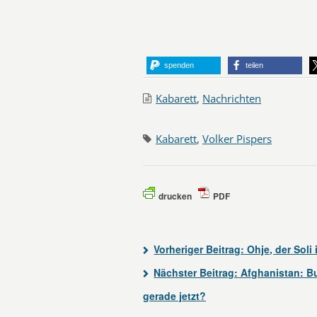
spenden
teilen
Kabarett
,
Nachrichten
Kabarett
,
Volker Pispers
drucken
PDF
Vorheriger Beitrag:
Ohje, der Soli
Nächster Beitrag:
Afghanistan: Bu
gerade jetzt?