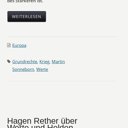
des Stärkeren ist.
WEITERLESEN
Europa
Grundrechte
,
Krieg
,
Martin
Sonneborn
,
Werte
Hagen Rether über
Werte und Helden