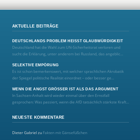
AKTUELLE BEITRÄGE
DEUTSCHLANDS PROBLEM HEISST GLAUBWÜRDIGKEIT
Deutschland hat die Wahl zum UN‑Sicherheitsrat verloren und
sucht die Erklärung, unter anderem bei Russland, das angeblic...
SELEKTIVE EMPÖRUNG
Es ist schon bemerkenswert, mit welcher sprachlichen Akrobatik
der Spiegel politische Realität einordnet – oder besser ge...
WENN DIE ANGST GRÖSSER IST ALS DAS ARGUMENT
In Sachsen-Anhalt wird wieder einmal über den Ernstfall
gesprochen: Was passiert, wenn die AfD tatsächlich stärkste Kraft...
NEUESTE KOMMENTARE
Dieter Gabriel
zu
Fakten mit Gänsefüßchen