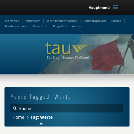
Hauptmenü
Startseite
Impressum
Datenschutzerklärung
Bundestagswahl
Europa
Niedersachsen
Ressort
Blogroll
Archiv
Posts Tagged 'Werte'
Home
Tag: Werte