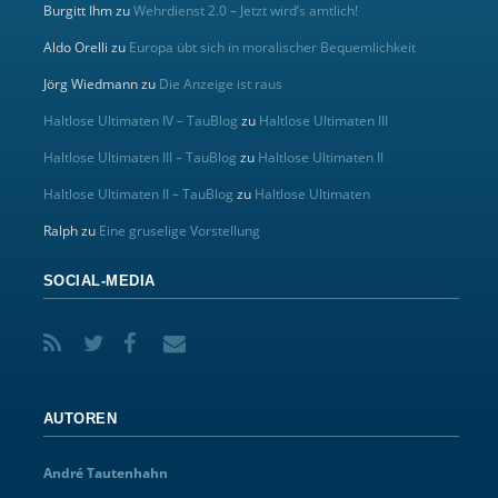
Burgitt Ihm
zu
Wehrdienst 2.0 – Jetzt wird’s amtlich!
Aldo Orelli
zu
Europa übt sich in moralischer Bequemlichkeit
Jörg Wiedmann
zu
Die Anzeige ist raus
Haltlose Ultimaten IV – TauBlog
zu
Haltlose Ultimaten III
Haltlose Ultimaten III – TauBlog
zu
Haltlose Ultimaten II
Haltlose Ultimaten II – TauBlog
zu
Haltlose Ultimaten
Ralph
zu
Eine gruselige Vorstellung
SOCIAL-MEDIA
AUTOREN
André Tautenhahn