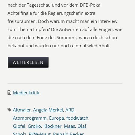
nach der Tagesschau und vor dem DFB-Pokal
Achtelfinale für die Regierungschefin extra
freizuräumen. Doch warum macht man ein Interview
zum Thema Impfen? Die Antworten auf alle Fragen, wie
die nach dem Ende des Sommers, waren doch schon
bekannt und wurden nur noch einmal wiederholt.
WEITERLESEN
Medienkritik
Altmaier
,
Angela Merkel
,
ARD
,
Atomprogramm
,
Europa
,
foodwatch
,
Gipfel
,
GroKo
,
Klöckner
,
Maas
,
Olaf
Scholz
,
PKW-Maut
,
Rainald Becker
,