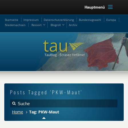
Hauptmenü
Startseite
Impressum
Datenschutzerklärung
Bundestagswahl
Europa
Niedersachsen
Ressort
Blogroll
Archiv
Posts Tagged 'PKW-Maut'
Home
Tag: PKW-Maut