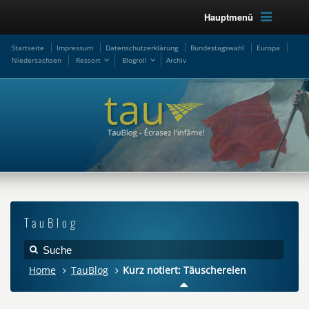
Hauptmenü
Startseite
Impressum
Datenschutzerklärung
Bundestagswahl
Europa
Niedersachsen
Ressort
Blogroll
Archiv
TauBlog
Home
TauBlog
Kurz notiert: Täuschereien