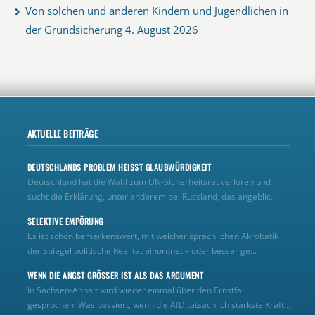
Von solchen und anderen Kindern und Jugendlichen in
der Grundsicherung
4. August 2026
AKTUELLE BEITRÄGE
DEUTSCHLANDS PROBLEM HEISST GLAUBWÜRDIGKEIT
Deutschland hat die Wahl zum UN‑Sicherheitsrat verloren und
sucht die Erklärung, unter anderem bei Russland, das angeblic...
SELEKTIVE EMPÖRUNG
Es ist schon bemerkenswert, mit welcher sprachlichen Akrobatik
der Spiegel politische Realität einordnet – oder besser ge...
WENN DIE ANGST GRÖSSER IST ALS DAS ARGUMENT
In Sachsen-Anhalt wird wieder einmal über den Ernstfall
gesprochen: Was passiert, wenn die AfD tatsächlich stärkste Kraft...