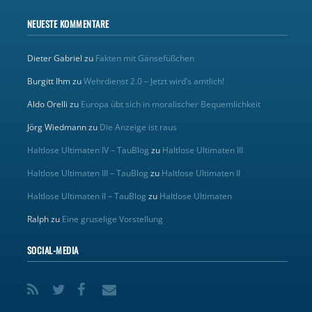
NEUESTE KOMMENTARE
Dieter Gabriel
zu
Fakten mit Gänsefüßchen
Burgitt Ihm
zu
Wehrdienst 2.0 – Jetzt wird’s amtlich!
Aldo Orelli
zu
Europa übt sich in moralischer Bequemlichkeit
Jörg Wiedmann
zu
Die Anzeige ist raus
Haltlose Ultimaten IV – TauBlog
zu
Haltlose Ultimaten III
Haltlose Ultimaten III – TauBlog
zu
Haltlose Ultimaten II
Haltlose Ultimaten II – TauBlog
zu
Haltlose Ultimaten
Ralph
zu
Eine gruselige Vorstellung
SOCIAL-MEDIA