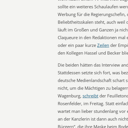
sollte ein weiteres Schaulaufen wer
Werbung für die Regierungschefin, d
Beliebtheitsskalen steht, auch weil
läuft im Großen und Ganzen ja nicht
Claqueure in den Redaktionen mal 
oder ein paar kurze
Zeilen
der Empör
den Kollegen Hassel und Becker bli
Die beiden hätten das Interview and
Stattdessen setzte sich fort, was be
deutsche Medienlandschaft schart 
nicht, um die Mächtigen zu belager
Wagenburg,
schreibt
der Feuilleton
Rosenfelder, im Freitag. Statt einf
wartet man lieber stundenlang vor 
an der Kanzlerin ist dann auch nich
Bürgern“, die ihre Maske beim Rodeln