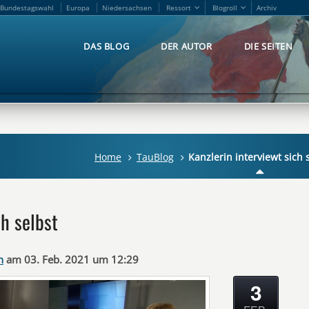
Bundestagswahl
Europa
Niedersachsen
Ressort
Blogroll
Archiv
Bundestagswahl
Europa
Niedersachsen
Ressort
Blogroll
Archiv
DAS BLOG
DER AUTOR
DIE SEITEN
DAS BLOG
DER AUTOR
DIE SEITEN
Home
TauBlog
Kanzlerin interviewt sich 
ch selbst
n
am 03. Feb. 2021 um 12:29
3