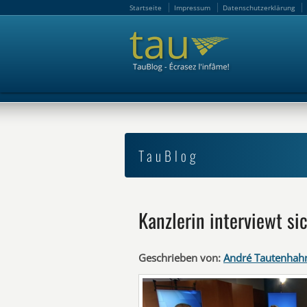
Startseite
Impressum
Datenschutzerklärung
Startseite
Impressum
Datenschutzerklärung
TauBlog
Kanzlerin interviewt si
Geschrieben von:
André Tautenhah