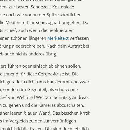
den, zur besten Sendezeit. Kostenlose
ie nach wie vor an der Spitze sämtlicher
 die Medien mit ihr sehr zaghaft umgehen. Da
s schief, auch wenn die neoliberalen
einen schönen längeren
Merkeltext
verfassen
ung niederschreiben. Nach dem Auftritt bei
eb auch nichts anderes übrig.
ers führen oder einfach ablehnen sollen.
zeichnend für diese Corona-Krise ist. Die
sich geradezu dicht ums Kanzleramt und zwar
n, sondern im Gegenteil, als schützende
chef von Welt und Welt am Sonntag, Andreas
ach zu gehen und die Kameras abzuschalten,
einer leeren blauen Wand. Das bisschen Kritik
ts im Vergleich zu den „unvernünftigen
 nicht richtig tragen. Die sind doch letztlich