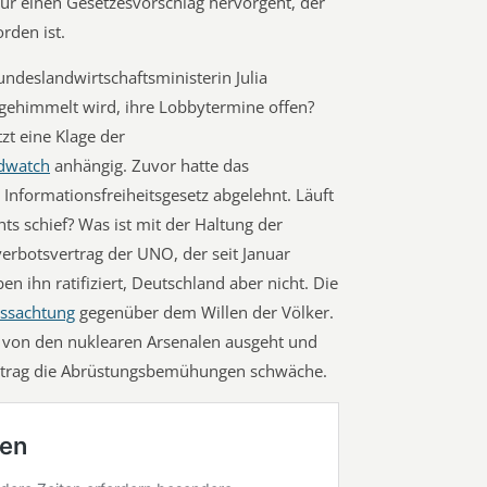
für einen Gesetzesvorschlag hervorgeht, der
rden ist.
undeslandwirtschaftsministerin Julia
ngehimmelt wird, ihre Lobbytermine offen?
zt eine Klage der
dwatch
anhängig. Zuvor hatte das
Informationsfreiheitsgesetz abgelehnt. Läuft
s schief? Was ist mit der Haltung der
botsvertrag der UNO, der seit Januar
en ihn ratifiziert, Deutschland aber nicht. Die
issachtung
gegenüber dem Willen der Völker.
e von den nuklearen Arsenalen ausgeht und
ertrag die Abrüstungsbemühungen schwäche.