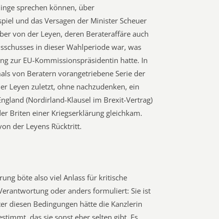
inge sprechen können, über
iel und das Versagen der Minister Scheuer
über von der Leyen, deren Berateraffäre auch
schusses in dieser Wahlperiode war, was
ung zur EU-Kommissionspräsidentin hatte. In
mals von Beratern vorangetriebene Serie der
der Leyen zuletzt, ohne nachzudenken, ein
ngland (Nordirland-Klausel im Brexit-Vertrag)
der Briten einer Kriegserklärung gleichkam.
von der Leyens Rücktritt.
ung böte also viel Anlass für kritische
 Verantwortung oder anders formuliert: Sie ist
ter diesen Bedingungen hätte die Kanzlerin
timmt, das sie sonst eher selten gibt. Es