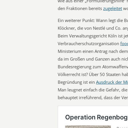
wie aus einer „Formulierungshilfe“ 
den Fraktionen bereits
zugeleitet
wo
Ein weiterer Punkt: Wann legt die B
Klöckner, die von Nestlé und Co. a
Beim Verwaltungsgericht Köln ist jet
Verbraucherschutzorganisation
foo
Ministerium einen Antrag nach dem 
da im Großen und Ganzen auch nicht
Bundesregierung zum Atomwaffenver
Völkerrecht ist? Über 50 Staaten hab
Begründung ist ein
Ausdruck der M
Man leugnet einfach die Gefahr, di
behauptet irreführend, dass der V