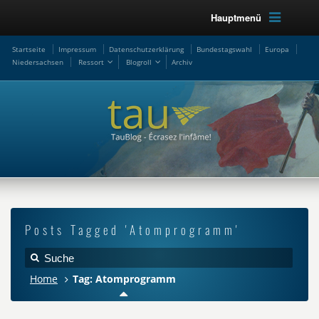
Hauptmenü
Startseite
Impressum
Datenschutzerklärung
Bundestagswahl
Europa
Niedersachsen
Ressort
Blogroll
Archiv
Posts Tagged 'Atomprogramm'
Home
Tag: Atomprogramm