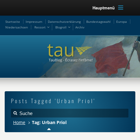
Hauptmenü
Startseite
Impressum
Datenschutzerklärung
Bundestagswahl
Europa
Niedersachsen
Ressort
Blogroll
Archiv
Posts Tagged 'Urban Priol'
Home
Tag: Urban Priol