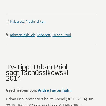
Kabarett
,
Nachrichten
Jahresrückblick
,
Kabarett
,
Urban Priol
TV-Tipp: Urban Priol
sagt Tschüssikowski
2014
Geschrieben von:
André Tautenhahn
Urban Priol präsentiert heute Abend (30.12.2014) um
22:15 Uhr im ZDF seinen Jahresrückblick Tilt! –