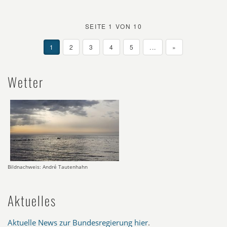
SEITE 1 VON 10
1
2
3
4
5
...
»
Wetter
Bildnachweis: André Tautenhahn
Aktuelles
Aktuelle News zur Bundesregierung hier
.