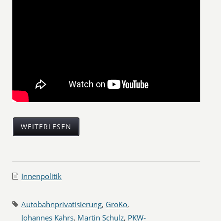
WEITERLESEN
Innenpolitik
Autobahnprivatisierung
,
GroKo
,
Johannes Kahrs
,
Martin Schulz
,
PKW-