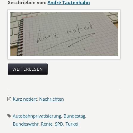
Geschrieben von:
André Tautenhahn
WEITERLESEN
Kurz notiert
,
Nachrichten
Autobahnprivatisierung
,
Bundestag
,
Bundeswehr
,
Rente
,
SPD
,
Türkei