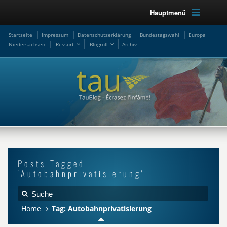
Hauptmenü
Startseite
Impressum
Datenschutzerklärung
Bundestagswahl
Europa
Niedersachsen
Ressort
Blogroll
Archiv
Posts Tagged
'Autobahnprivatisierung'
Home
Tag: Autobahnprivatisierung