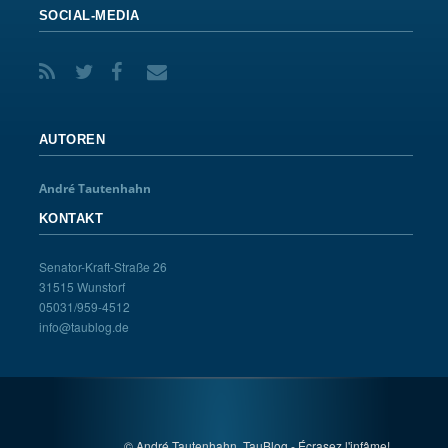
SOCIAL-MEDIA
AUTOREN
André Tautenhahn
KONTAKT
Senator-Kraft-Straße 26
31515 Wunstorf
05031/959-4512
info@taublog.de
© André Tautenhahn, TauBlog - Écrasez l'infâme!