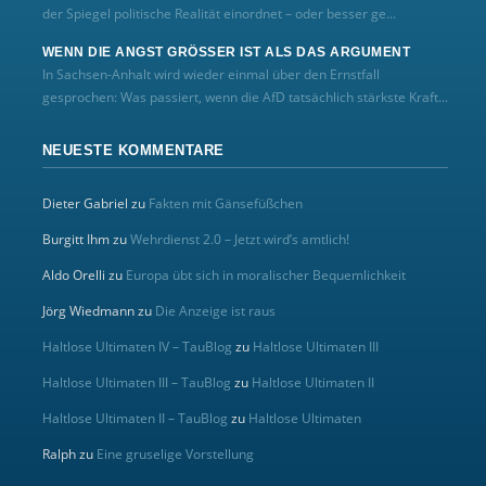
der Spiegel politische Realität einordnet – oder besser ge...
WENN DIE ANGST GRÖSSER IST ALS DAS ARGUMENT
In Sachsen-Anhalt wird wieder einmal über den Ernstfall
gesprochen: Was passiert, wenn die AfD tatsächlich stärkste Kraft...
NEUESTE KOMMENTARE
Dieter Gabriel
zu
Fakten mit Gänsefüßchen
Burgitt Ihm
zu
Wehrdienst 2.0 – Jetzt wird’s amtlich!
Aldo Orelli
zu
Europa übt sich in moralischer Bequemlichkeit
Jörg Wiedmann
zu
Die Anzeige ist raus
Haltlose Ultimaten IV – TauBlog
zu
Haltlose Ultimaten III
Haltlose Ultimaten III – TauBlog
zu
Haltlose Ultimaten II
Haltlose Ultimaten II – TauBlog
zu
Haltlose Ultimaten
Ralph
zu
Eine gruselige Vorstellung