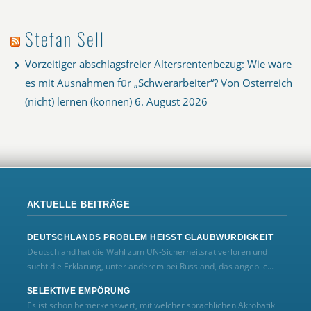
Stefan Sell
Vorzeitiger abschlagsfreier Altersrentenbezug: Wie wäre
es mit Ausnahmen für „Schwerarbeiter“? Von Österreich
(nicht) lernen (können)
6. August 2026
AKTUELLE BEITRÄGE
DEUTSCHLANDS PROBLEM HEISST GLAUBWÜRDIGKEIT
Deutschland hat die Wahl zum UN‑Sicherheitsrat verloren und
sucht die Erklärung, unter anderem bei Russland, das angeblic...
SELEKTIVE EMPÖRUNG
Es ist schon bemerkenswert, mit welcher sprachlichen Akrobatik