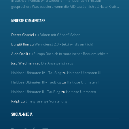
In Sachsen-Anhalt wird wieder einmal über den Ernstfall
gesprochen: Was passiert, wenn die AfD tatsächlich stärkste Kraft...
NEUESTE KOMMENTARE
Dieter Gabriel
zu
Fakten mit Gänsefüßchen
Burgitt Ihm
zu
Wehrdienst 2.0 – Jetzt wird’s amtlich!
Aldo Orelli
zu
Europa übt sich in moralischer Bequemlichkeit
Jörg Wiedmann
zu
Die Anzeige ist raus
Haltlose Ultimaten IV – TauBlog
zu
Haltlose Ultimaten III
Haltlose Ultimaten III – TauBlog
zu
Haltlose Ultimaten II
Haltlose Ultimaten II – TauBlog
zu
Haltlose Ultimaten
Ralph
zu
Eine gruselige Vorstellung
SOCIAL-MEDIA