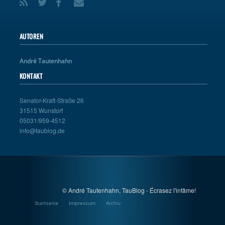
AUTOREN
André Tautenhahn
KONTAKT
Senator-Kraft-Straße 26
31515 Wunstorf
05031/959-4512
info@taublog.de
© André Tautenhahn, TauBlog - Écrasez l'infâme!
Startseite
Impressum
Archiv