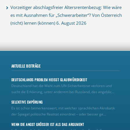
Vorzeitiger abschlagsfreier Altersrentenbezug: Wie wäre
es mit Ausnahmen für „Schwerarbeiter“? Von Österreich
(nicht) lernen (können)
6. August 2026
AKTUELLE BEITRÄGE
DEUTSCHLANDS PROBLEM HEISST GLAUBWÜRDIGKEIT
Deutschland hat die Wahl zum UN‑Sicherheitsrat verloren und
sucht die Erklärung, unter anderem bei Russland, das angeblic...
SELEKTIVE EMPÖRUNG
Es ist schon bemerkenswert, mit welcher sprachlichen Akrobatik
der Spiegel politische Realität einordnet – oder besser ge...
WENN DIE ANGST GRÖSSER IST ALS DAS ARGUMENT