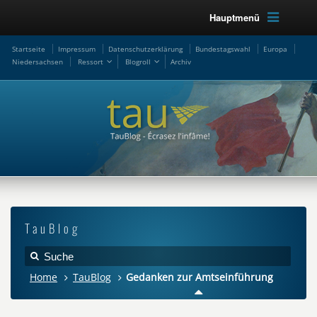
Hauptmenü
Startseite
Impressum
Datenschutzerklärung
Bundestagswahl
Europa
Niedersachsen
Ressort
Blogroll
Archiv
TauBlog
Home
TauBlog
Gedanken zur Amtseinführung