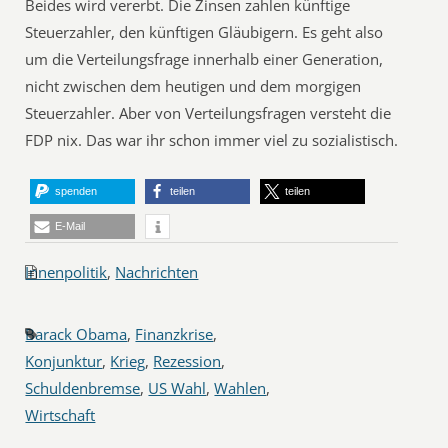
Beides wird vererbt. Die Zinsen zahlen künftige
Steuerzahler, den künftigen Gläubigern. Es geht also
um die Verteilungsfrage innerhalb einer Generation,
nicht zwischen dem heutigen und dem morgigen
Steuerzahler. Aber von Verteilungsfragen versteht die
FDP nix. Das war ihr schon immer viel zu sozialistisch.
spenden
teilen
teilen
E-Mail
Innenpolitik
,
Nachrichten
Barack Obama
,
Finanzkrise
,
Konjunktur
,
Krieg
,
Rezession
,
Schuldenbremse
,
US Wahl
,
Wahlen
,
Wirtschaft