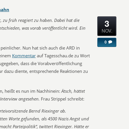
hahn
3
, zu früh reagiert zu haben. Dabei hat die
tschieden, was vorab veröffentlicht wird. Ein
NOV.
0
einlicher. Nun hat sich auch die ARD in
 einem
Kommentar
auf Tagesschau.de zu Wort
gegeben, dass die Vorabveröffentlichung
nur dazu diente, entsprechende Reaktionen zu
n, heißt es nun im Nachhinein:
Ätsch, hättet
Interview angesehen.
Frau Strippel schreibt:
teivorsitzende Bernd Riexinger ab.
tten Worte gefunden, als 4500 Nazis Angst und
acht Parteipolitik“, twittert Riexinger. Hätte er