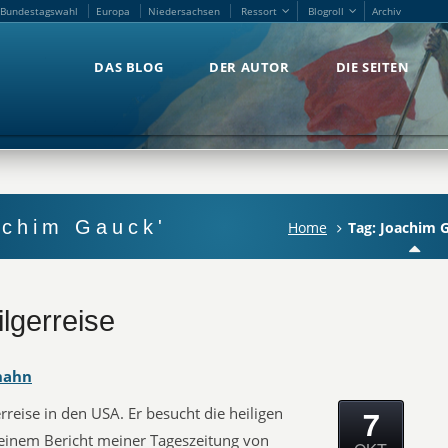
Bundestagswahl
Europa
Niedersachsen
Ressort
Blogroll
Archiv
Bundestagswahl
Europa
Niedersachsen
Ressort
Blogroll
Archiv
DAS BLOG
DER AUTOR
DIE SEITEN
DAS BLOG
DER AUTOR
DIE SEITEN
achim Gauck'
Home
Tag: Joachim 
lgerreise
hahn
7
rreise in den USA. Er besucht die heiligen
n einem Bericht meiner Tageszeitung von