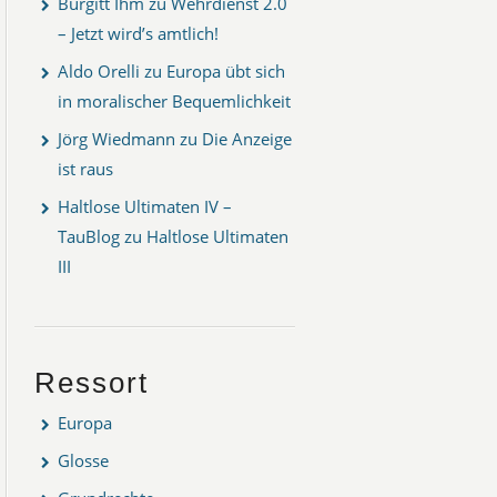
Burgitt Ihm
zu
Wehrdienst 2.0
– Jetzt wird’s amtlich!
Aldo Orelli
zu
Europa übt sich
in moralischer Bequemlichkeit
Jörg Wiedmann
zu
Die Anzeige
ist raus
Haltlose Ultimaten IV –
TauBlog
zu
Haltlose Ultimaten
III
Ressort
Europa
Glosse