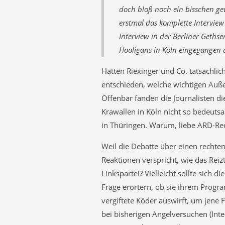
doch bloß noch ein bisschen gew
erstmal das komplette Intervie
Interview in der Berliner Gethse
Hooligans in Köln eingegangen a
Hätten Riexinger und Co. tatsächli
entschieden, welche wichtigen Äuße
Offenbar fanden die Journalisten 
Krawallen in Köln nicht so bedeut
in Thüringen. Warum, liebe ARD-Re
Weil die Debatte über einen rechten
Reaktionen verspricht, wie das Rei
Linkspartei? Vielleicht sollte sich d
Frage erörtern, ob sie ihrem Progr
vergiftete Köder auswirft, um jene
bei bisherigen Angelversuchen (Int