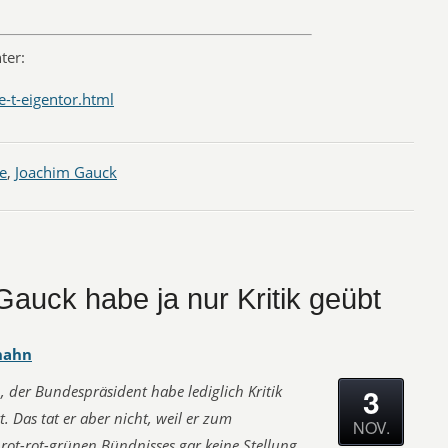
ter:
e-t-eigentor.html
ke
,
Joachim Gauck
Gauck habe ja nur Kritik geübt
hahn
3
 der Bundespräsident habe lediglich Kritik
 Das tat er aber nicht, weil er zum
NOV.
ot-rot-grünen Bündnisses gar keine Stellung