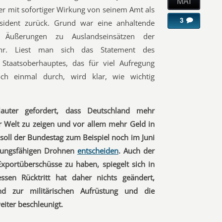
MAI
er mit sofortiger Wirkung von seinem Amt als
3
sident zurück. Grund war eine anhaltende
n Äußerungen zu Auslandseinsätzen der
hr. Liest man sich das Statement des
 Staatsoberhauptes, das für viel Aufregung
och einmal durch, wird klar, wie wichtig
uter gefordert, dass Deutschland mehr
er Welt zu zeigen und vor allem mehr Geld in
 soll der Bundestag zum Beispiel noch im Juni
nungsfähigen Drohnen
entscheiden
. Auch der
Exportüberschüsse zu haben, spiegelt sich in
sen Rücktritt hat daher nichts geändert,
d zur militärischen Aufrüstung und die
iter beschleunigt.