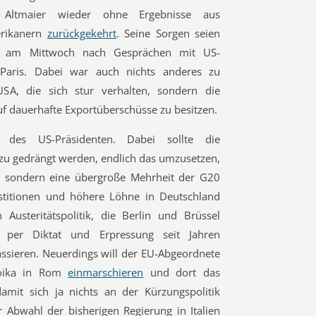
er Altmaier wieder ohne Ergebnisse aus
erikanern
zurückgekehrt
. Seine Sorgen seien
er am Mittwoch nach Gesprächen mit US-
 Paris. Dabei war auch nichts anderes zu
USA, die sich stur verhalten, sondern die
uf dauerhafte Exportüberschüsse zu besitzen.
 des US-Präsidenten. Dabei sollte die
u gedrängt werden, endlich das umzusetzen,
n, sondern eine übergroße Mehrheit der G20
stitionen und höhere Löhne in Deutschland
Austeritätspolitik, die Berlin und Brüssel
per Diktat und Erpressung seit Jahren
passieren. Neuerdings will der EU-Abgeordnete
roika in Rom
einmarschieren
und dort das
mit sich ja nichts an der Kürzungspolitik
ur Abwahl der bisherigen Regierung in Italien