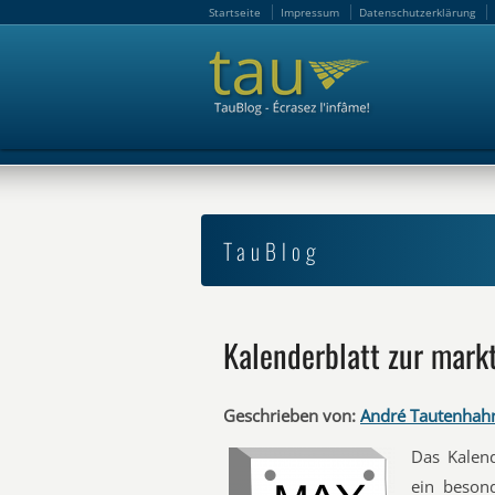
Startseite
Impressum
Datenschutzerklärung
Startseite
Impressum
Datenschutzerklärung
TauBlog
Kalenderblatt zur mar
Geschrieben von:
André Tautenhah
Das Kalend
ein beson