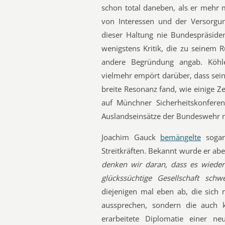
schon total daneben, als er mehr m
von Interessen und der Versorgung
dieser Haltung nie Bundespräsid
wenigstens Kritik, die zu seinem R
andere Begründung angab. Köhle
vielmehr empört darüber, dass sein
breite Resonanz fand, wie einige Ze
auf Münchner Sicherheitskonferen
Auslandseinsätze der Bundeswehr no
Joachim Gauck
bemängelte
sogar
Streitkräften. Bekannt wurde er a
denken wir daran, dass es wieder 
glückssüchtige Gesellschaft sch
diejenigen mal eben ab, die sich n
aussprechen, sondern die auch k
erarbeitete Diplomatie einer neu