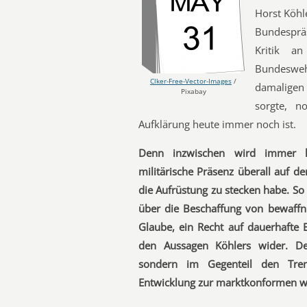
Horst Köhl
Bundesprä
Kritik a
Bundeswe
Clker-Free-Vector-Images
/
damaligen
Pixabay
sorgte, n
Aufklärung heute immer noch ist.
Denn inzwischen wird immer la
militärische Präsenz überall auf d
die Aufrüstung zu stecken habe. So
über die Beschaffung von bewaff
Glaube, ein Recht auf dauerhafte 
den Aussagen Köhlers wider. Des
sondern im Gegenteil den Tren
Entwicklung zur marktkonformen we