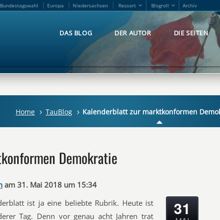
Bundestagswahl
Europa
Niedersachsen
Ressort
Blogroll
Archiv
Bundestagswahl
Europa
Niedersachsen
Ressort
Blogroll
Archiv
DAS BLOG
DER AUTOR
DIE SEITEN
DAS BLOG
DER AUTOR
DIE SEITEN
Home
TauBlog
Kalenderblatt zur marktkonformen Demok
ktkonformen Demokratie
n
am 31. Mai 2018 um 15:34
31
erblatt ist ja eine beliebte Rubrik. Heute ist
derer Tag. Denn vor genau acht Jahren trat