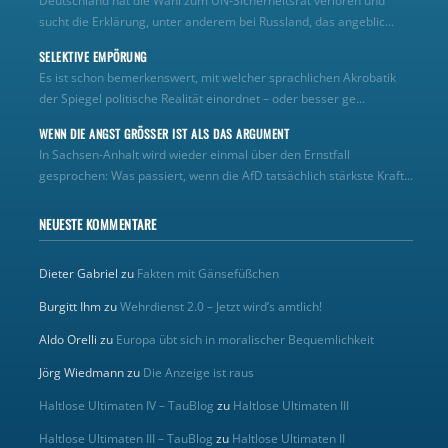
Deutschland hat die Wahl zum UN‑Sicherheitsrat verloren und
sucht die Erklärung, unter anderem bei Russland, das angeblic...
SELEKTIVE EMPÖRUNG
Es ist schon bemerkenswert, mit welcher sprachlichen Akrobatik
der Spiegel politische Realität einordnet – oder besser ge...
WENN DIE ANGST GRÖSSER IST ALS DAS ARGUMENT
In Sachsen-Anhalt wird wieder einmal über den Ernstfall
gesprochen: Was passiert, wenn die AfD tatsächlich stärkste Kraft...
NEUESTE KOMMENTARE
Dieter Gabriel
zu
Fakten mit Gänsefüßchen
Burgitt Ihm
zu
Wehrdienst 2.0 – Jetzt wird’s amtlich!
Aldo Orelli
zu
Europa übt sich in moralischer Bequemlichkeit
Jörg Wiedmann
zu
Die Anzeige ist raus
Haltlose Ultimaten IV – TauBlog
zu
Haltlose Ultimaten III
Haltlose Ultimaten III – TauBlog
zu
Haltlose Ultimaten II