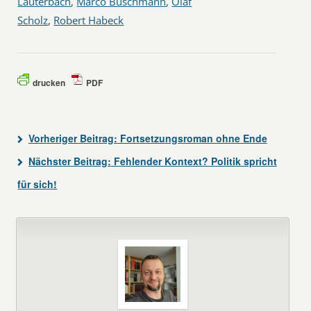
Lauterbach
,
Marco Buschmann
,
Olaf
Scholz
,
Robert Habeck
drucken
PDF
Vorheriger Beitrag:
Fortsetzungsroman ohne Ende
Nächster Beitrag:
Fehlender Kontext? Politik spricht
für sich!