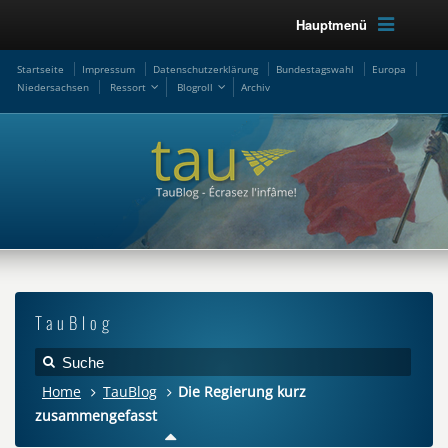
Hauptmenü
Startseite
Impressum
Datenschutzerklärung
Bundestagswahl
Europa
Niedersachsen
Ressort
Blogroll
Archiv
TauBlog
Home
TauBlog
Die Regierung kurz
zusammengefasst