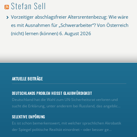
Stefan Sell
Vorzeitiger abschlagsfreier Altersrentenbezug: Wie wäre
es mit Ausnahmen für „Schwerarbeiter“? Von Österreich
(nicht) lernen (können)
6. August 2026
AKTUELLE BEITRÄGE
DEUTSCHLANDS PROBLEM HEISST GLAUBWÜRDIGKEIT
Deutschland hat die Wahl zum UN‑Sicherheitsrat verloren und
sucht die Erklärung, unter anderem bei Russland, das angeblic...
SELEKTIVE EMPÖRUNG
Es ist schon bemerkenswert, mit welcher sprachlichen Akrobatik
der Spiegel politische Realität einordnet – oder besser ge...