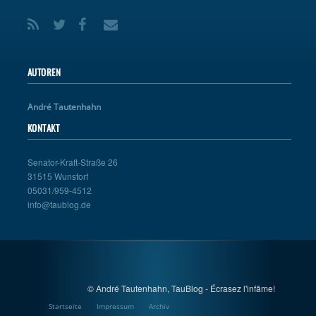
AUTOREN
André Tautenhahn
KONTAKT
Senator-Kraft-Straße 26
31515 Wunstorf
05031/959-4512
info@taublog.de
© André Tautenhahn, TauBlog - Écrasez l'infâme!
Startseite
Impressum
Archiv