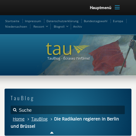
Hauptmenü
Startseite
Impressum
Datenschutzerklärung
Bundestagswahl
Europa
Niedersachsen
Ressort
Blogroll
Archiv
TauBlog
Home
TauBlog
Die Radikalen regieren in Berlin
und Brüssel