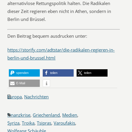
alternativlose Rettungspolitik halten. Die Radikalen
dieser Zeit regieren eben nicht in Athen, sondern in
Berlin und Brüssel.
Den Beitrag bequem ausdrucken unter:
https://storify.com/adtstar/die-radikalen-regieren-in-
berlin-und-brussel.html
spenden
teilen
teilen
E-Mail
Europa
,
Nachrichten
Finanzkrise
,
Griechenland
,
Medien
,
Syriza
,
Troika
,
Tsipras
,
Varoufakis
,
Wolfgang Schäuble