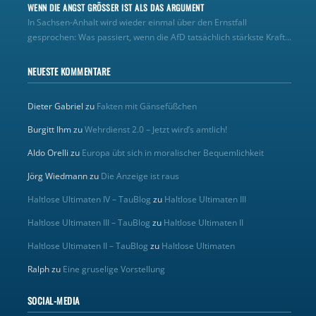
WENN DIE ANGST GRÖSSER IST ALS DAS ARGUMENT
In Sachsen-Anhalt wird wieder einmal über den Ernstfall
gesprochen: Was passiert, wenn die AfD tatsächlich stärkste Kraft...
NEUESTE KOMMENTARE
Dieter Gabriel
zu
Fakten mit Gänsefüßchen
Burgitt Ihm
zu
Wehrdienst 2.0 – Jetzt wird’s amtlich!
Aldo Orelli
zu
Europa übt sich in moralischer Bequemlichkeit
Jörg Wiedmann
zu
Die Anzeige ist raus
Haltlose Ultimaten IV – TauBlog
zu
Haltlose Ultimaten III
Haltlose Ultimaten III – TauBlog
zu
Haltlose Ultimaten II
Haltlose Ultimaten II – TauBlog
zu
Haltlose Ultimaten
Ralph
zu
Eine gruselige Vorstellung
SOCIAL-MEDIA