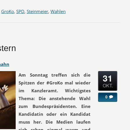
,
GroKo
,
SPD
,
Steinmeier
,
Wahlen
stern
hahn
31
Am Sonntag treffen sich die
Spitzen der #GroKo mal wieder
OKT.
im Kanzleramt. Wichtigstes
0
Thema: Die anstehende Wahl
zum Bundespräsidenten. Eine
Kandidatin oder ein Kandidat
muss her. Die Medien laufen
sich schon einmal warm und