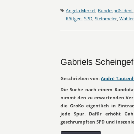
Angela Merkel
,
Bundespräsident
Röttgen
,
SPD
,
Steinmeier
,
Wahle
Gabriels Scheinge
Geschrieben von:
André Tauten
Die Suche nach einem Kandida
nimmt den zu erwartenden Verl
die GroKo eigentlich in Eintra
jede Spur. Dafür erhöht Gab
geschrumpften SPD und inszenie