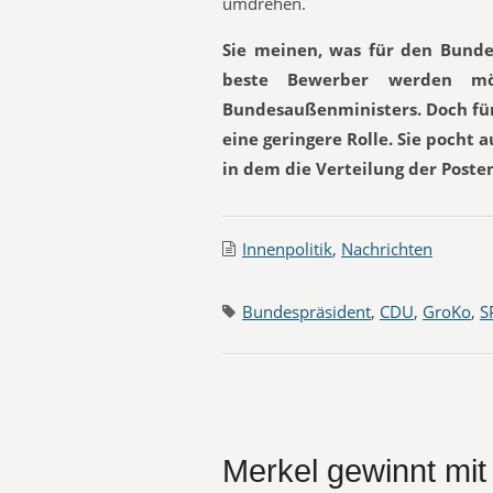
umdrehen.
Sie meinen, was für den Bunde
beste Bewerber werden m
Bundesaußenministers. Doch für 
eine geringere Rolle. Sie pocht a
in dem die Verteilung der Posten 
Innenpolitik
,
Nachrichten
Bundespräsident
,
CDU
,
GroKo
,
S
Merkel gewinnt mit