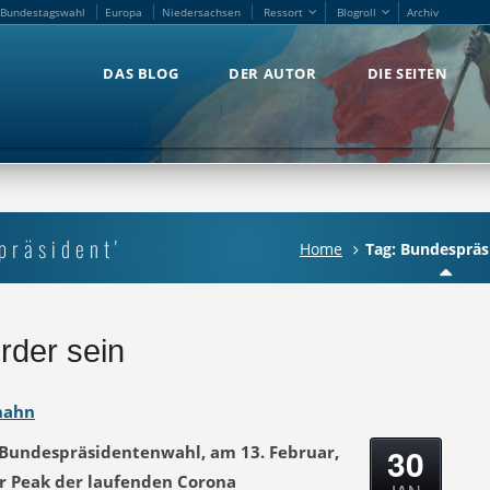
Bundestagswahl
Europa
Niedersachsen
Ressort
Blogroll
Archiv
Bundestagswahl
Europa
Niedersachsen
Ressort
Blogroll
Archiv
DAS BLOG
DER AUTOR
DIE SEITEN
DAS BLOG
DER AUTOR
DIE SEITEN
präsident'
Home
Tag: Bundespräs
rder sein
hahn
30
Bundespräsidentenwahl, am 13. Februar,
 Peak der laufenden Corona