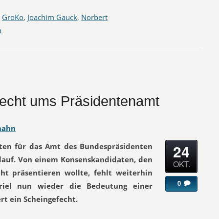
,
GroKo
,
Joachim Gauck
,
Norbert
n
fecht ums Präsidentenamt
hahn
24
ten für das Amt des Bundespräsidenten
auf. Von einem Konsenskandidaten, den
OKT.
cht präsentieren wollte, fehlt weiterhin
0
riel nun wieder die Bedeutung einer
rt ein Scheingefecht.